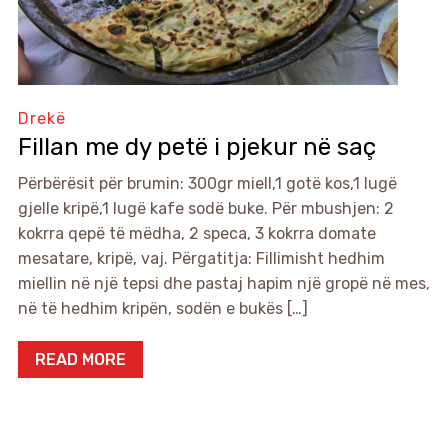
Drekë
Fillan me dy petë i pjekur në saç
Përbërësit për brumin: 300gr miell,1 gotë kos,1 lugë
gjelle kripë,1 lugë kafe sodë buke. Për mbushjen: 2
kokrra qepë të mëdha, 2 speca, 3 kokrra domate
mesatare, kripë, vaj. Përgatitja: Fillimisht hedhim
miellin në një tepsi dhe pastaj hapim një gropë në mes,
në të hedhim kripën, sodën e bukës […]
READ MORE