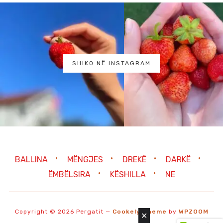
SHIKO NË INSTAGRAM
BALLINA
MËNGJES
DREKË
DARKË
ËMBËLSIRA
KËSHILLA
NE
Copyright © 2026 Pergatit
—
Cookely Theme
by
WPZOOM
✕