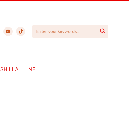
ebook
youtube
tiktok

ËSHILLA
NE