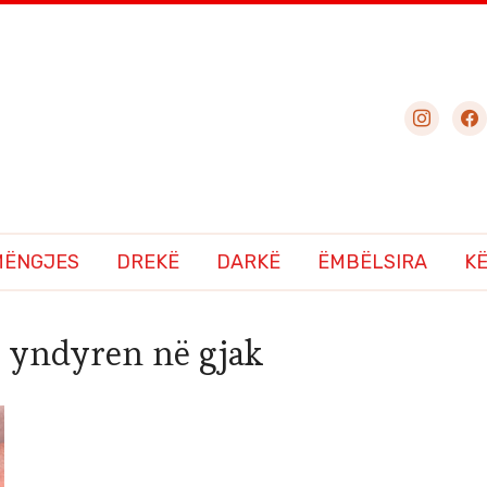
instagram
fac
MËNGJES
DREKË
DARKË
ËMBËLSIRA
K
ë yndyren në gjak