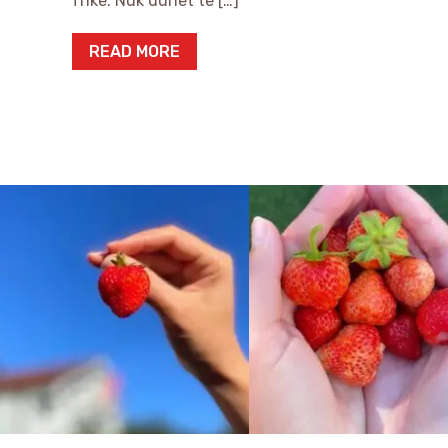
frikë. Nuk duhet të […]
READ MORE