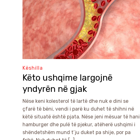
Këshilla
Këto ushqime largojnë
yndyrën në gjak
Nëse keni kolesterol të lartë dhe nuk e dini se
çfarë të bëni, vendi i parë ku duhet të shihni në
këtë situatë është pjata. Nëse jeni mësuar të hani
hamburger dhe pulë të pjekur, atëherë ushqimi i
shëndetshëm mund t’ju duket pa shije, por pa