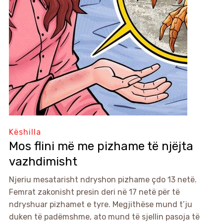
Këshilla
Mos flini më me pizhame të njëjta
vazhdimisht
Njeriu mesatarisht ndryshon pizhame çdo 13 netë.
Femrat zakonisht presin deri në 17 netë për të
ndryshuar pizhamet e tyre. Megjithëse mund t’ju
duken të padëmshme, ato mund të sjellin pasoja të