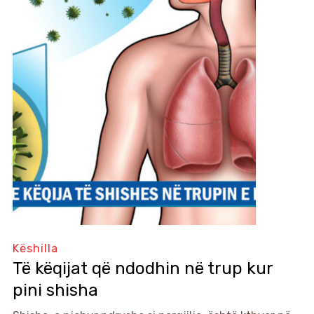
Këshilla
Të këqijat që ndodhin në trup kur
pini shisha