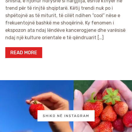
Shisha, e njohur ndryshe si nargjilja, është kthyer në
trend për të rinjtë shqiptarë. Këtij trendi nuk po i
shpëtojnë as të miturit, të cilët ndihen “cool” nëse e
frekuentojnë bashkë me shoqërinë. Ky fenomen i
ekspozon ata ndaj lëndëve kancerogjene dhe varësisë
ndaj një kulture orientale e të qëndruarit […]
READ MORE
SHIKO NË INSTAGRAM