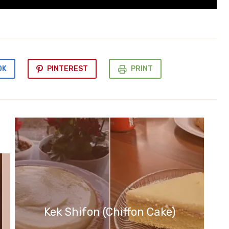
OK
PINTEREST
PRINT
Kek Shifon (Chiffon Cake)