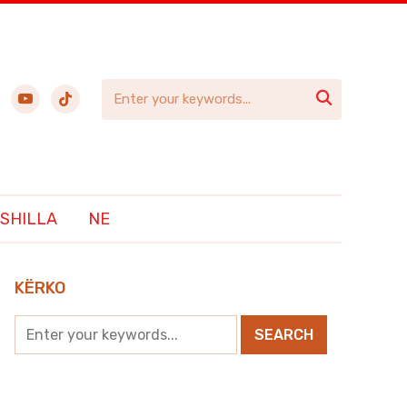
ebook
youtube
tiktok

SHILLA
NE
KËRKO