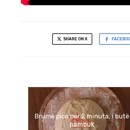
SHARE ON X
FACEBO
Brumë pice për 2 minuta, i butë
pambuk