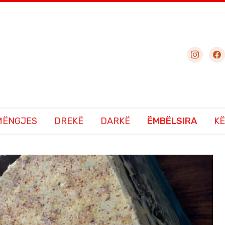
instagram
fac
MËNGJES
DREKË
DARKË
ËMBËLSIRA
KË