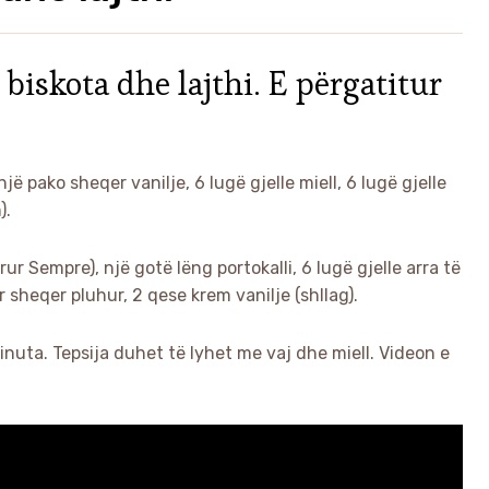
biskota dhe lajthi. E përgatitur
jë pako sheqer vanilje, 6 lugë gjelle miell, 6 lugë gjelle
).
ur Sempre), një gotë lëng portokalli, 6 lugë gjelle arra të
sheqer pluhur, 2 qese krem vanilje (shllag).
nuta. Tepsija duhet të lyhet me vaj dhe miell. Videon e