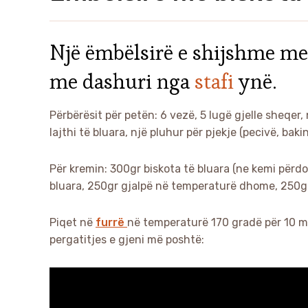
Një ëmbëlsirë e shijshme me 
me dashuri nga
stafi
ynë.
Përbërësit për petën: 6 vezë, 5 lugë gjelle sheqer, n
lajthi të bluara, një pluhur për pjekje (pecivë, bakin
Për kremin: 300gr biskota të bluara (ne kemi përdor
bluara, 250gr gjalpë në temperaturë dhome, 250gr 
Piqet në
furrë
në temperaturë 170 gradë për 10 mi
pergatitjes e gjeni më poshtë: