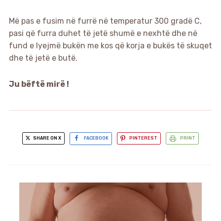
Më pas e fusim në furrë në temperatur 300 gradë C,
pasi që furra duhet të jetë shumë e nexhtë dhe në
fund e lyejmë bukën me kos që korja e bukës të skuqet
dhe të jetë e butë.
Ju bëftë mirë !
SHARE ON X
FACEBOOK
PINTEREST
PRINT