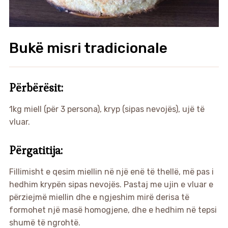
Bukë misri tradicionale
Përbërësit:
1kg miell (për 3 persona), kryp (sipas nevojës), ujë të
vluar.
Përgatitija:
Fillimisht e qesim miellin në një enë të thellë, më pas i
hedhim krypën sipas nevojës. Pastaj me ujin e vluar e
përziejmë miellin dhe e ngjeshim mirë derisa të
formohet një masë homogjene, dhe e hedhim në tepsi
shumë të ngrohtë.