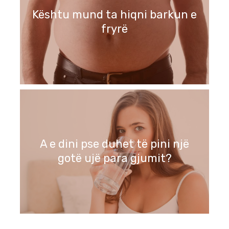
Kështu mund ta hiqni barkun e
fryrë
A e dini pse duhet të pini një
gotë ujë para gjumit?