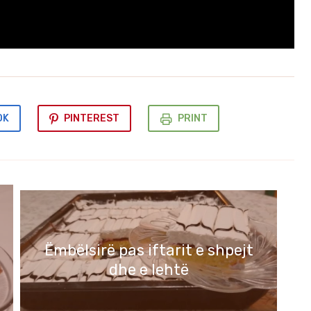
OK
PINTEREST
PRINT
Ëmbëlsirë pas iftarit e shpejt
dhe e lehtë