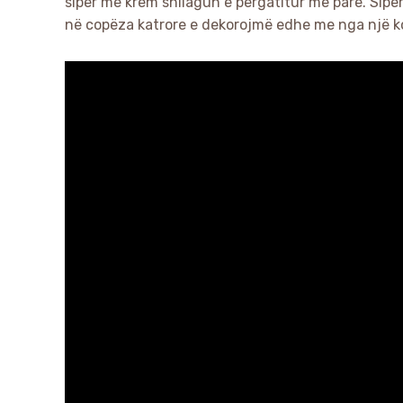
sipër me krem shllagun e përgatitur më parë. Sipër
në copëza katrore e dekorojmë edhe me nga një ko