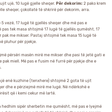
jit ujë, 10 lugë gjelle sheqer.
Për dekorim:
2 pako krem
lle sheqer, çokollatë të shkrirë për dekorim, arra.
 5 vezë, 17 lugë të gjellës sheqer dhe më pas e
 pas tek masa shtojmë 17 lugë të gjellës qumësht, 17
r pak me mikser. Pastaj shtojmë tek masa 15 lugë të
më pluhur për pjekje.
ejmë përsëri masën mirë me mikser dhe pasi të jetë gati e
 pak miell. Më pas e fusim në furrë për pjekje dhe e
.
një enë kuzhine (tenxhere) shtojmë 2 gota të ujit
eqer dhe e përziejmë mirë me lugë. Në ndërkohë e
ësit që i kemi cekur më lartë.
 ia hedhim sipër sherbetin me qumësht, më pas e lyejmë