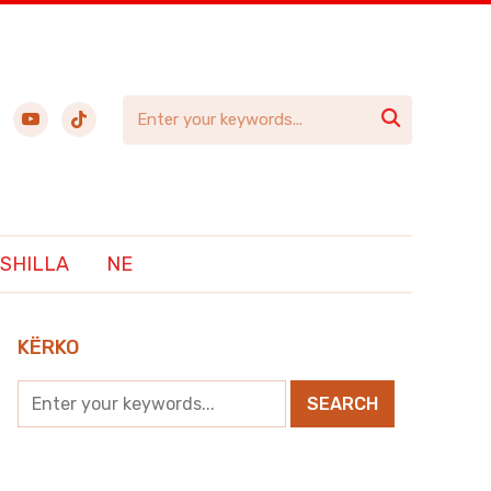
ebook
youtube
tiktok

SHILLA
NE
KËRKO