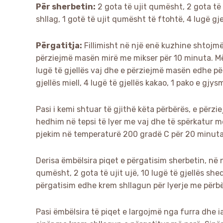
Për sherbetin:
2 gota të ujit qumësht, 2 gota të u
shllag, 1 gotë të ujit qumësht të ftohtë, 4 lugë gje
Përgatitja:
Fillimisht në një enë kuzhine shtojmë
përziejmë masën mirë me mikser për 10 minuta. Më
lugë të gjellës vaj dhe e përziejmë masën edhe pë
gjellës miell, 4 lugë të gjellës kakao, 1 pako e gjys
Pasi i kemi shtuar të gjithë këta përbërës, e përzi
hedhim në tepsi të lyer me vaj dhe të spërkatur me
pjekim në temperaturë 200 gradë C për 20 minuta
Derisa ëmbëlsira piqet e përgatisim sherbetin, në 
qumësht, 2 gota të ujit ujë, 10 lugë të gjellës sh
përgatisim edhe krem shllagun për lyerje me përbër
Pasi ëmbëlsira të piqet e largojmë nga furra dhe