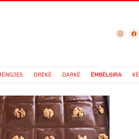
instagram
fac
MËNGJES
DREKË
DARKË
ËMBËLSIRA
KË