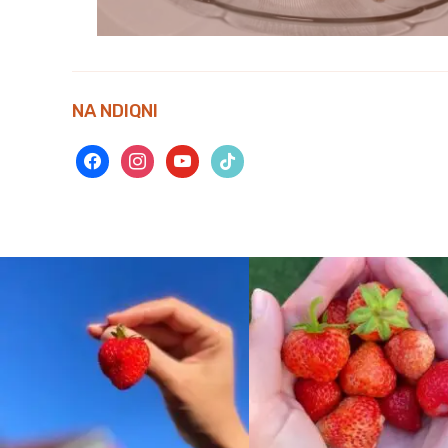
NA NDIQNI
facebook
instagram
youtube
tiktok