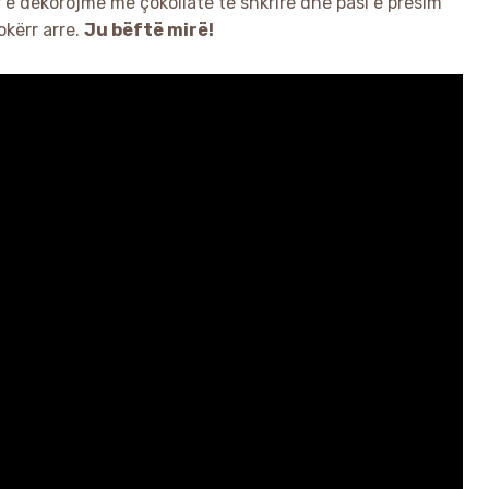
 e dekorojmë me çokollatë të shkrirë dhe pasi e presim
kërr arre.
Ju bëftë mirë!