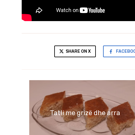
SHARE ON X
FACEBO
Tatli me grizë dhe arra