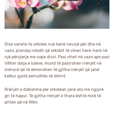
Disa variete te orkides nuk kanë nevojë për dhe në
vazo, prandaj ndodh që orkidet të vihen herë-herë në
një përzjerje me copa druri. Pasi vihet në vazo apo pasi
rifillon dalja e luleve, mund të pastrohen rrënjët në
mënyrë që të eliminohen të gjitha rrënjët që janë
kalbur gjatë periudhës së dimrit.
Rrënjët e dobishme për orkidean janë ato me ngjyrë
gri të hapur. Të gjitha rrënjët e thara është mirë të
priten që në fillim.