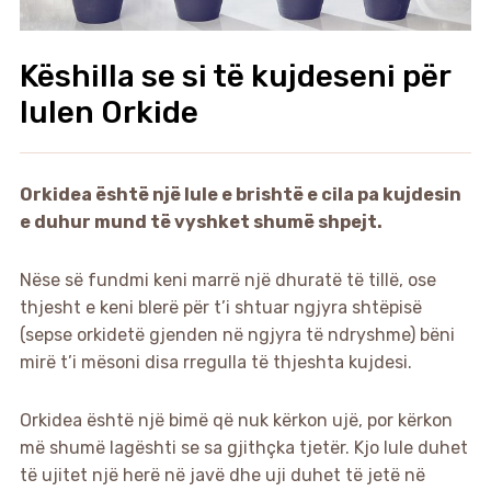
Këshilla se si të kujdeseni për
lulen Orkide
Orkidea është një lule e brishtë e cila pa kujdesin
e duhur mund të vyshket shumë shpejt.
Nëse së fundmi keni marrë një dhuratë të tillë, ose
thjesht e keni blerë për t’i shtuar ngjyra shtëpisë
(sepse orkidetë gjenden në ngjyra të ndryshme) bëni
mirë t’i mësoni disa rregulla të thjeshta kujdesi.
Orkidea është një bimë që nuk kërkon ujë, por kërkon
më shumë lagështi se sa gjithçka tjetër. Kjo lule duhet
të ujitet një herë në javë dhe uji duhet të jetë në