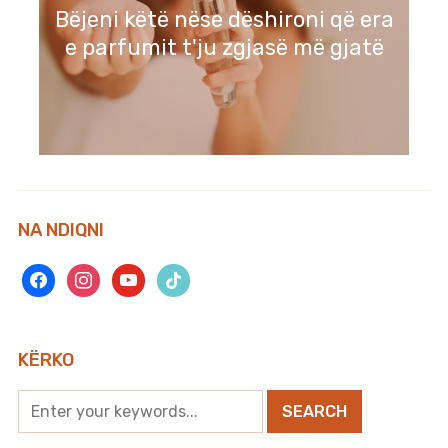
Bëjeni këtë nëse dëshironi që era
e parfumit t'ju zgjasë më gjatë
NA NDIQNI
facebook
instagram
youtube
tiktok
KËRKO