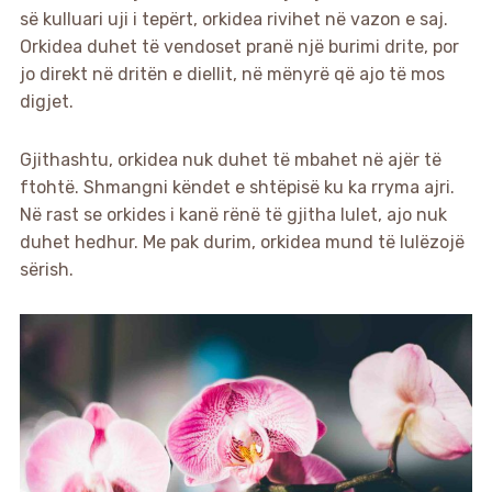
së kulluari uji i tepërt, orkidea rivihet në vazon e saj.
Orkidea duhet të vendoset pranë një burimi drite, por
jo direkt në dritën e diellit, në mënyrë që ajo të mos
digjet.
Gjithashtu, orkidea nuk duhet të mbahet në ajër të
ftohtë. Shmangni këndet e shtëpisë ku ka rryma ajri.
Në rast se orkides i kanë rënë të gjitha lulet, ajo nuk
duhet hedhur. Me pak durim, orkidea mund të lulëzojë
sërish.