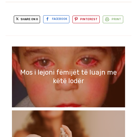
SHARE ON X
FACEBOOK
PINTEREST
PRINT
Mos i lejoni fëmijët të luajn me
këtë lodër