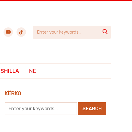
ebook
youtube
tiktok

ËSHILLA
NE
KËRKO