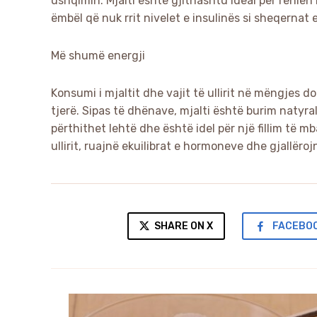
ushqimin. Mjalti është gjithashtu ideal për rënien
ëmbël që nuk rrit nivelet e insulinës si sheqernat e
Më shumë energji
Konsumi i mjaltit dhe vajit të ullirit në mëngjes d
tjerë. Sipas të dhënave, mjalti është burim natyra
përthithet lehtë dhe është idel për një fillim të mb
ullirit, ruajnë ekuilibrat e hormoneve dhe gjallër
SHARE ON X
FACEBO