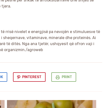
 në peshë për shkak të antioksidantëve dhe shijes së
 tjera.
o të rrisë nivelet e energjisë pa nevojën e stimuluesve të
l i sheqernave, vitaminave, minerale dhe proteinës. Ai
arë të ditës. Nga ana tjetër, ushqyesit që ofron vaji i
ojnë organizmin./agroweb
OK
PINTEREST
PRINT