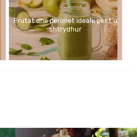
Frutat dhe perimet ideale për t’u
shtrydhur