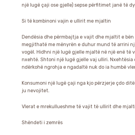
një lugë çaji ose gjelle) sepse përfitimet janë të dy
Si të kombinoni vajin e ullirit me mjaltin
Dendësia dhe përmbajtja e vajit dhe mjaltit e bën
megjithatë me mënyrën e duhur mund të arrini një
vogël. Hidhni një lugë gjelle mjaltë në një enë të
nxehtë. Shtoni një lugë gjelle vaj ulliri. Nxehtës
ndërkohë ngrohja e ngadaltë nuk do ia humbë vler
Konsumoni një lugë çaji nga kjo përzjerje çdo dit
ju nevojitet.
Vlerat e mrekullueshme të vajit të ullirit dhe mjalt
Shëndeti i zemrës