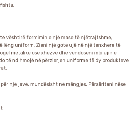
fishta.
 të vështirë formimin e një mase të njëtrajtshme,
 lëng uniform. Zieni një gotë ujë në një tenxhere të
 vogël metalike ose xhezve dhe vendoseni mbi ujin e
ia do të ndihmojë në përzierjen uniforme të dy produkteve
at.
ë për një javë, mundësisht në mëngjes. Përsëriteni nëse
it