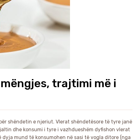
ë mëngjes, trajtimi më i
 për shëndetin e njeriut. Vlerat shëndetësore të tyre janë
mjaltin dhe konsumi i tyre i vazhdueshëm dyfishon vlerat
Të dyja mund të konsumohen në sasi të vogla ditore (nga