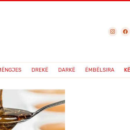
instagram
fac
MËNGJES
DREKË
DARKË
ËMBËLSIRA
K