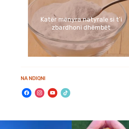
Katër mënyra natyrale si t’i
zbardhoni dhëmbët
NA NDIQNI
facebook
instagram
youtube
tiktok