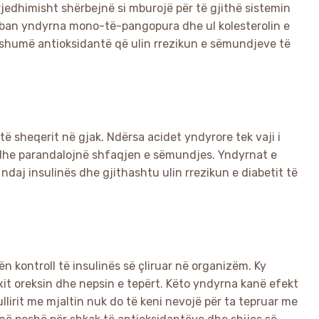
 rrjedhimisht shërbejnë si mburojë për të gjithë sistemin
përmban yndyrna mono-të-pangopura dhe ul kolesterolin e
he shumë antioksidantë që ulin rrezikun e sëmundjeve të
të sheqerit në gjak. Ndërsa acidet yndyrore tek vaji i
 edhe parandalojnë shfaqjen e sëmundjes. Yndyrnat e
 ndaj insulinës dhe gjithashtu ulin rrezikun e diabetit të
ën kontroll të insulinës së çliruar në organizëm. Ky
it oreksin dhe nepsin e tepërt. Këto yndyrna kanë efekt
llirit me mjaltin nuk do të keni nevojë për ta tepruar me