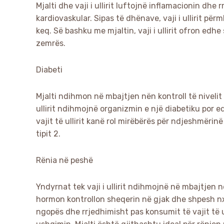
Mjalti dhe vaji i ullirit luftojnë inflamacionin dhe
kardiovaskular. Sipas të dhënave, vaji i ullirit 
keq. Së bashku me mjaltin, vaji i ullirit ofron ed
zemrës.
Diabeti
Mjalti ndihmon në mbajtjen nën kontroll të nivelit 
ullirit ndihmojnë organizmin e një diabetiku por
vajit të ullirit kanë rol mirëbërës për ndjeshmërinë
tipit 2.
Rënia në peshë
Yndyrnat tek vaji i ullirit ndihmojnë në mbajtjen n
hormon kontrollon sheqerin në gjak dhe shpesh nx
ngopës dhe rrjedhimisht pas konsumit të vajit të u