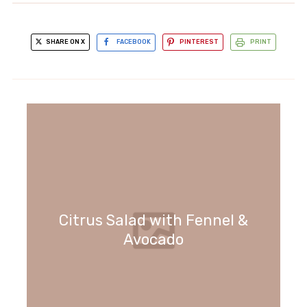
SHARE ON X
FACEBOOK
PINTEREST
PRINT
Citrus Salad with Fennel &
Avocado