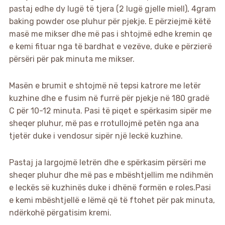
pastaj edhe dy lugë të tjera (2 lugë gjelle miell), 4gram
baking powder ose pluhur për pjekje. E përziejmë këtë
masë me mikser dhe më pas i shtojmë edhe kremin qe
e kemi fituar nga të bardhat e vezëve, duke e përzierë
përsëri për pak minuta me mikser.
Masën e brumit e shtojmë në tepsi katrore me letër
kuzhine dhe e fusim në furrë për pjekje në 180 gradë
C për 10-12 minuta. Pasi të piqet e spërkasim sipër me
sheqer pluhur, më pas e rrotullojmë petën nga ana
tjetër duke i vendosur sipër një leckë kuzhine.
Pastaj ja largojmë letrën dhe e spërkasim përsëri me
sheqer pluhur dhe më pas e mbështjellim me ndihmën
e leckës së kuzhinës duke i dhënë formën e roles.Pasi
e kemi mbështjellë e lëmë që të ftohet për pak minuta,
ndërkohë përgatisim kremi.