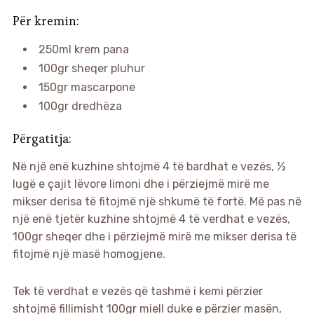
Për kremin:
250ml krem pana
100gr sheqer pluhur
150gr mascarpone
100gr dredhëza
Përgatitja:
Në një enë kuzhine shtojmë 4 të bardhat e vezës, ½
lugë e çajit lëvore limoni dhe i përziejmë mirë me
mikser derisa të fitojmë një shkumë të fortë. Më pas në
një enë tjetër kuzhine shtojmë 4 të verdhat e vezës,
100gr sheqer dhe i përziejmë mirë me mikser derisa të
fitojmë një masë homogjene.
Tek të verdhat e vezës që tashmë i kemi përzier
shtojmë fillimisht 100gr miell duke e përzier masën,