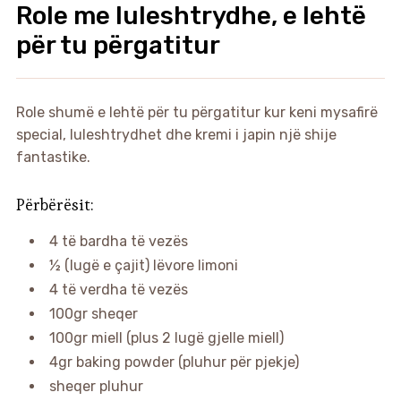
Role me luleshtrydhe, e lehtë
për tu përgatitur
Role shumë e lehtë për tu përgatitur kur keni mysafirë
special, luleshtrydhet dhe kremi i japin një shije
fantastike.
Përbërësit:
4 të bardha të vezës
½ (lugë e çajit) lëvore limoni
4 të verdha të vezës
100gr sheqer
100gr miell (plus 2 lugë gjelle miell)
4gr baking powder (pluhur për pjekje)
sheqer pluhur