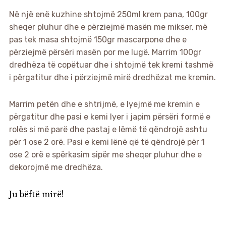
Në një enë kuzhine shtojmë 250ml krem pana, 100gr
sheqer pluhur dhe e përziejmë masën me mikser, më
pas tek masa shtojmë 150gr mascarpone dhe e
përziejmë përsëri masën por me lugë. Marrim 100gr
dredhëza të copëtuar dhe i shtojmë tek kremi tashmë
i përgatitur dhe i përziejmë mirë dredhëzat me kremin.
Marrim petën dhe e shtrijmë, e lyejmë me kremin e
përgatitur dhe pasi e kemi lyer i japim përsëri formë e
rolës si më parë dhe pastaj e lëmë të qëndrojë ashtu
për 1 ose 2 orë. Pasi e kemi lënë që të qëndrojë për 1
ose 2 orë e spërkasim sipër me sheqer pluhur dhe e
dekorojmë me dredhëza.
Ju bëftë mirë!