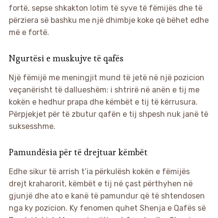
fortë, sepse shkakton lotim të syve të fëmijës dhe të
përziera së bashku me një dhimbje koke që bëhet edhe
më e fortë.
Ngurtësi e muskujve të qafës
Një fëmijë me meningjit mund të jetë në një pozicion
veçanërisht të dallueshëm: i shtrirë në anën e tij me
kokën e hedhur prapa dhe këmbët e tij të kërrusura.
Përpjekjet për të zbutur qafën e tij shpesh nuk janë të
suksesshme.
Pamundësia për të drejtuar këmbët
Edhe sikur të arrish t’ia përkulësh kokën e fëmijës
drejt kraharorit, këmbët e tij në çast përthyhen në
gjunjë dhe ato e kanë të pamundur që të shtendosen
nga ky pozicion. Ky fenomen quhet Shenja e Qafës së