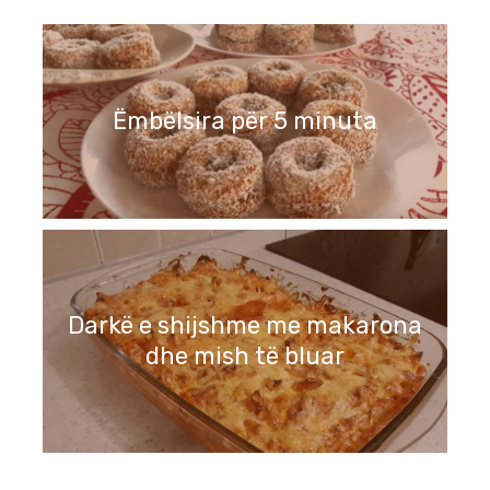
Ëmbëlsira për 5 minuta
Darkë e shijshme me makarona
dhe mish të bluar