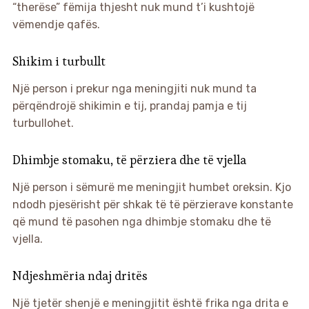
“therëse” fëmija thjesht nuk mund t’i kushtojë
vëmendje qafës.
Shikim i turbullt
Një person i prekur nga meningjiti nuk mund ta
përqëndrojë shikimin e tij, prandaj pamja e tij
turbullohet.
Dhimbje stomaku, të përziera dhe të vjella
Një person i sëmurë me meningjit humbet oreksin. Kjo
ndodh pjesërisht për shkak të të përzierave konstante
që mund të pasohen nga dhimbje stomaku dhe të
vjella.
Ndjeshmëria ndaj dritës
Një tjetër shenjë e meningjitit është frika nga drita e