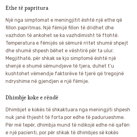
Ethe të papritura
Një nga simptomat e meningjitit është një ethe që
fillon papritmas. Një fëmijë fillon të dridhet dhe
vazhdon të ankohet se ka vazhdimisht të ftohtë.
Temperatura e fëmijës së sëmurë rritet shumë shpejt
dhe shumë shpesh bëhet e vështirë për ta ulur.
Megjithatë, për shkak se kjo simptomë është një
shenjë e shumë sëmundjeve të tjera, duhet t’u
kushtohet vëmendje faktorëve të tjerë që tregojnë
ndryshime në gjendjen e një fëmije.
Dhimbje koke e rëndë
Dhimbjet e kokës të shkaktuara nga meningjiti shpesh
nuk janë thjesht të forta por edhe të padurueshme.
Për më tepër, dhimbja mund të ndikojë edhe në qafën
e një pacienti, por për shkak të dhimbjes së kokës