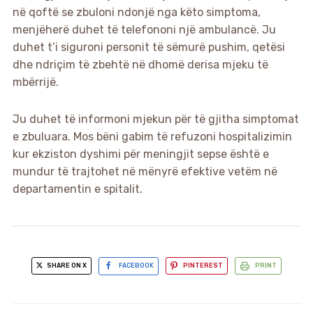
në qoftë se zbuloni ndonjë nga këto simptoma,
menjëherë duhet të telefononi një ambulancë. Ju
duhet t’i siguroni personit të sëmurë pushim, qetësi
dhe ndriçim të zbehtë në dhomë derisa mjeku të
mbërrijë.
Ju duhet të informoni mjekun për të gjitha simptomat
e zbuluara. Mos bëni gabim të refuzoni hospitalizimin
kur ekziston dyshimi për meningjit sepse është e
mundur të trajtohet në mënyrë efektive vetëm në
departamentin e spitalit.
SHARE ON X
FACEBOOK
PINTEREST
PRINT