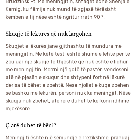
Brudziński-t. Me meningjitin, shfaqet edhe Shenja e
Kernig, ku fëmija nuk mund të zgjasë tërësisht
këmbën e tij nëse është ngritur rreth 90 °.
Skuqje të lëkurës që nuk largohen
Skuqjet e lëkurës janë gjithashtu të mundura me
meningjitin. Me këtë test, është shumë e lehtë për të
zbuluar një skuqje të thjeshtë që nuk është e lidhur
me meningjitin. Merrni një gotë të pastër, vendoseni
atë në pjesën e skuqur dhe shtypeni fort në lëkurë
derisa të bëhet e zbehtë. Nëse njollat e kuqe zbehen
së bashku me lëkurën, personi nuk ka meningjit. Nëse
skuqja nuk zbehet, atëherë duhet të kërkoni ndihmë
mjekësore.
Çfarë duhet të bëni?
Meningjiti është një sëmundje e rrezikshme, prandaj