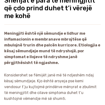
Shenjat e para të meningjitit
që çdo prind duhet t’i vërejë
me kohë
Meningjiti është një sëmundje e lidhur me
inflamacionin e membranave mbrojtëse që
mbulojnë trurin dhe palcën kurrizore. Etiologjia e
kësaj sëmundjeje mund të ndryshojë, por
simptomat e llojeve të ndryshme janë
përgjithësisht të ngjashme.
Konsiderohet se fëmijët janë më të ndjeshëm ndaj
kësaj sëmundjeje. Kjo është arsyeja pse kemi
vendosur t’ju kujtojmë prindërve mënyrat e zbulimit
të meningjitit dhe cilave simptoma duhet t’u
kushtojnë vëmendje më së shumti.