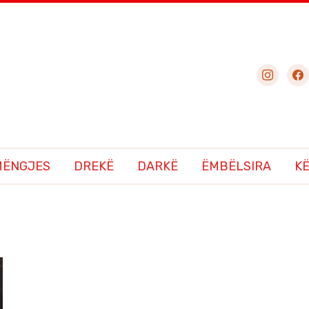
instagram
fac
MËNGJES
DREKË
DARKË
ËMBËLSIRA
K