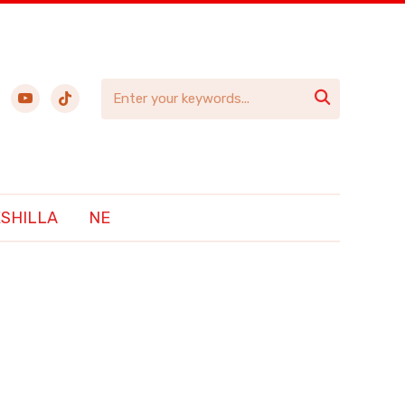
ebook
youtube
tiktok

ËSHILLA
NE