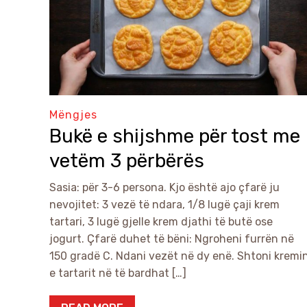
Mëngjes
Bukë e shijshme për tost me
vetëm 3 përbërës
Sasia: për 3-6 persona. Kjo është ajo çfarë ju
nevojitet: 3 vezë të ndara, 1/8 lugë çaji krem
tartari, 3 lugë gjelle krem djathi të butë ose
jogurt. Çfarë duhet të bëni: Ngroheni furrën në
150 gradë C. Ndani vezët në dy enë. Shtoni kremi
e tartarit në të bardhat […]