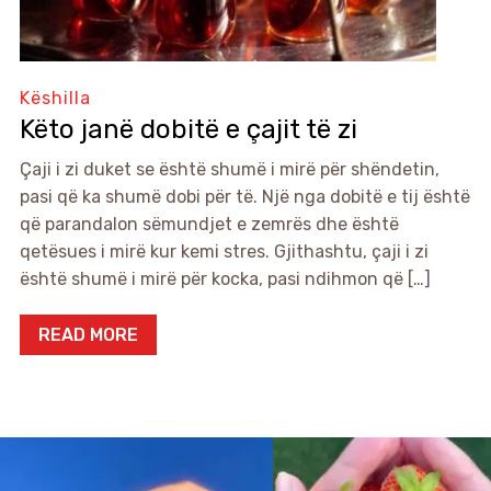
Këshilla
Këto janë dobitë e çajit të zi
Çaji i zi duket se është shumë i mirë për shëndetin,
pasi që ka shumë dobi për të. Një nga dobitë e tij është
që parandalon sëmundjet e zemrës dhe është
qetësues i mirë kur kemi stres. Gjithashtu, çaji i zi
është shumë i mirë për kocka, pasi ndihmon që […]
READ MORE