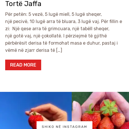
Tortë Jaffa
Për petën: 5 vezë, 5 lugë miell, 5 lugë sheqer,
një pecivë, 10 lugë arra të bluara, 3 lugë vaj. Për fillin e
zi: Një qese arra të grimcuara, një tabëll sheqer,
një gotë vaj, një çokollatë. I përziejmë të gjithë
përbërësit derisa të formohat masa e duhur, pastaj i
vëmë në zjarr derisa të […]
READ MORE
SHIKO NË INSTAGRAM