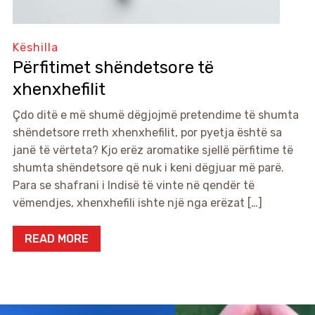
Këshilla
Përfitimet shëndetsore të
xhenxhefilit
Çdo ditë e më shumë dëgjojmë pretendime të shumta
shëndetsore rreth xhenxhefilit, por pyetja është sa
janë të vërteta? Kjo erëz aromatike sjellë përfitime të
shumta shëndetsore që nuk i keni dëgjuar më parë.
Para se shafrani i Indisë të vinte në qendër të
vëmendjes, xhenxhefili ishte një nga erëzat […]
READ MORE