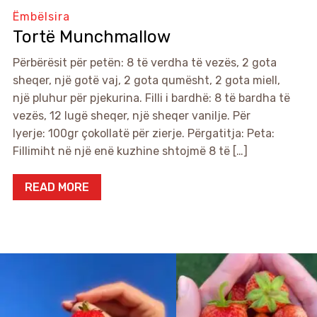
Ëmbëlsira
Tortë Munchmallow
Përbërësit për petën: 8 të verdha të vezës, 2 gota
sheqer, një gotë vaj, 2 gota qumësht, 2 gota miell,
një pluhur për pjekurina. Filli i bardhë: 8 të bardha të
vezës, 12 lugë sheqer, një sheqer vanilje. Për
lyerje: 100gr çokollatë për zierje. Përgatitja: Peta:
Fillimiht në një enë kuzhine shtojmë 8 të […]
READ MORE