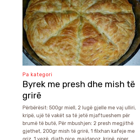
Pa kategori
Byrek me presh dhe mish të
grirë
Përbërësit: 500gr miell, 2 lugë gjelle me vaj ulliri,
kripë, ujë të vakët sa të jetë mjaftueshem për
brumë të butë, Për mbushjen: 2 presh megjithë
gjethet, 200gr mish të grirë, 1 filxhan kafeje me
oriz, 1 vezë, djath pice, majdanoz, kripë, piper.