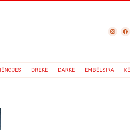
instagram
fac
MËNGJES
DREKË
DARKË
ËMBËLSIRA
K