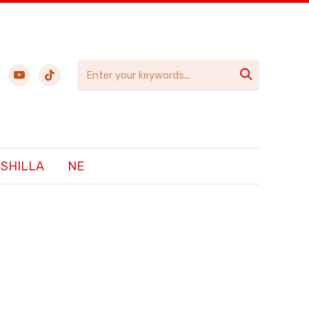
ebook
youtube
tiktok

ËSHILLA
NE