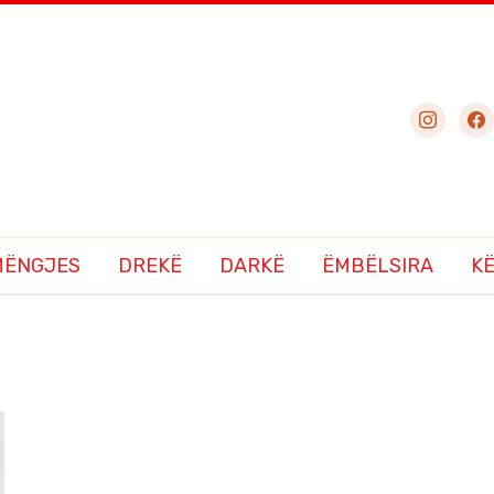
instagram
fac
MËNGJES
DREKË
DARKË
ËMBËLSIRA
K