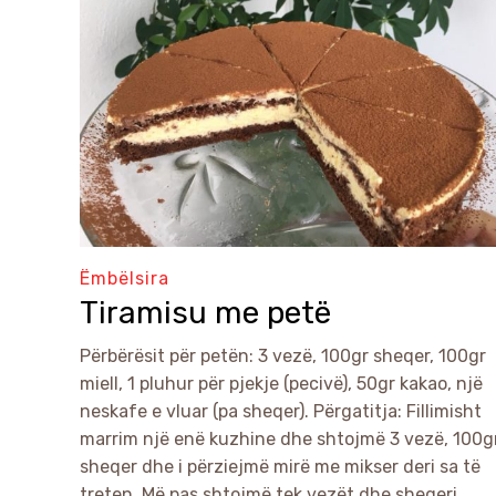
Ëmbëlsira
Tiramisu me petë
Përbërësit për petën: 3 vezë, 100gr sheqer, 100gr
miell, 1 pluhur për pjekje (pecivë), 50gr kakao, një
neskafe e vluar (pa sheqer). Përgatitja: Fillimisht
marrim një enë kuzhine dhe shtojmë 3 vezë, 100g
sheqer dhe i përziejmë mirë me mikser deri sa të
treten. Më pas shtojmë tek vezët dhe sheqeri