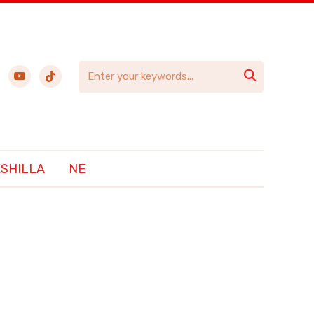
ebook
youtube
tiktok

ËSHILLA
NE