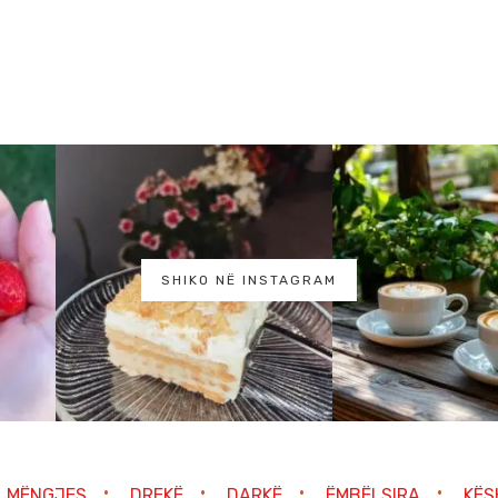
SHIKO NË INSTAGRAM
MËNGJES
DREKË
DARKË
ËMBËLSIRA
KËS