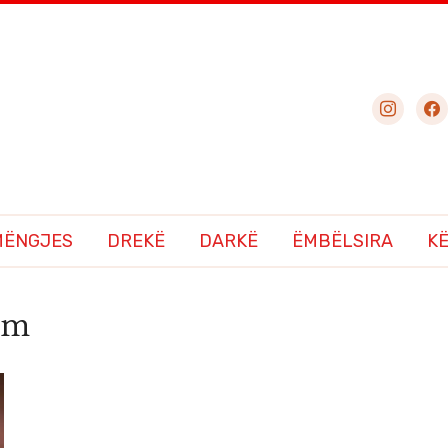
instagram
fac
MËNGJES
DREKË
DARKË
ËMBËLSIRA
K
ram