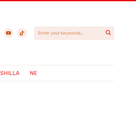
ebook
youtube
tiktok

ËSHILLA
NE