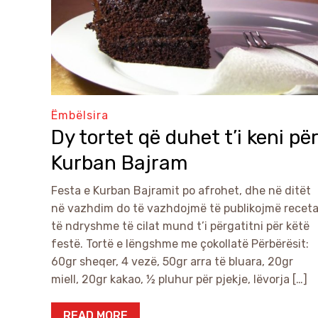
Ëmbëlsira
Dy tortet që duhet t’i keni për
Kurban Bajram
Festa e Kurban Bajramit po afrohet, dhe në ditët
në vazhdim do të vazhdojmë të publikojmë recet
të ndryshme të cilat mund t’i përgatitni për këtë
festë. Tortë e lëngshme me çokollatë Përbërësit:
60gr sheqer, 4 vezë, 50gr arra të bluara, 20gr
miell, 20gr kakao, ½ pluhur për pjekje, lëvorja […]
READ MORE