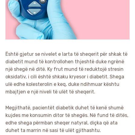
Është gjetur se nivelet e larta të sheqerit për shkak të
diabetit mund të kontrollohen thjeshtë duke ngrënë
një shegë në ditë. Ky frut mund të reduktojë stresin
oksidativ, i cili është shkaku kryesor i diabetit. Shega
ulë edhe kolesterolin e keq, duke ndihmuar kështu
mbajtjen e një niveli të ulët të sheqerit.
Megjithatë, pacientët diabetik duhet të kenë shumë
kujdes me konsumin ditor të shegës. Në fund të ditës,
edhe shega përmban sheqer natyral, diçka që ata
duhet ta marrin në sasi të ulët gjithashtu.