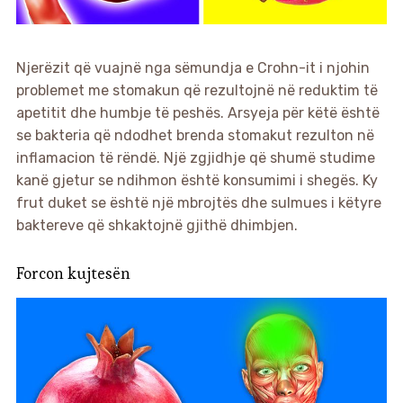
Njerëzit që vuajnë nga sëmundja e Crohn-it i njohin
problemet me stomakun që rezultojnë në reduktim të
apetitit dhe humbje të peshës. Arsyeja për këtë është
se bakteria që ndodhet brenda stomakut rezulton në
inflamacion të rëndë. Një zgjidhje që shumë studime
kanë gjetur se ndihmon është konsumimi i shegës. Ky
frut duket se është një mbrojtës dhe sulmues i këtyre
baktereve që shkaktojnë gjithë dhimbjen.
Forcon kujtesën