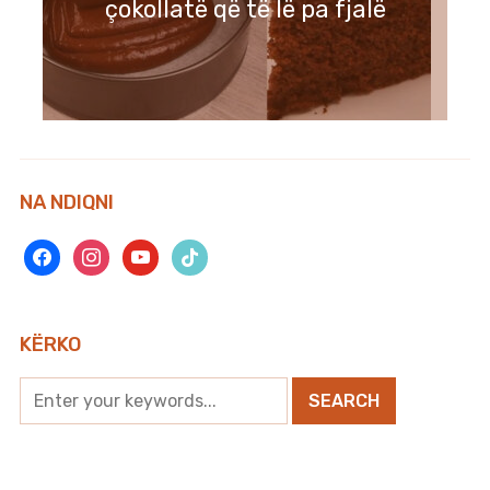
çokollatë që të lë pa fjalë
NA NDIQNI
facebook
instagram
youtube
tiktok
KËRKO