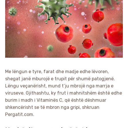
Me lëngun e tyre, farat dhe madje edhe lëvoren,
shegat janë mburojë e trupit për shumë patogjenë.
Lëngu veçanërisht, mund t’ju mbrojë nga marrja e
viruseve. Gjithashtu, ky frut i mahnitshëm është edhe
burim i madh i Vitaminës C, që është dëshmuar
shkencërisht se të mbron nga gripi, shkruan
Pergatit.com.