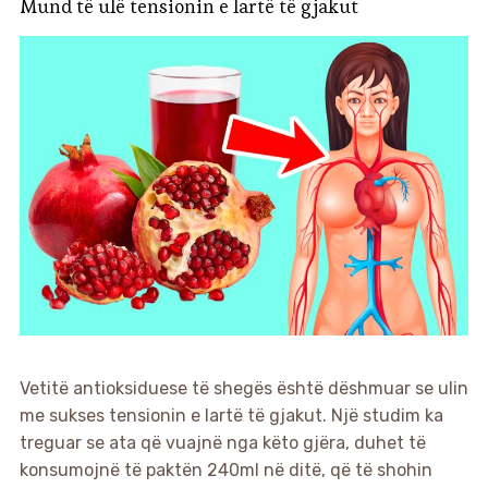
Mund të ulë tensionin e lartë të gjakut
Vetitë antioksiduese të shegës është dëshmuar se ulin
me sukses tensionin e lartë të gjakut. Një studim ka
treguar se ata që vuajnë nga këto gjëra, duhet të
konsumojnë të paktën 240ml në ditë, që të shohin