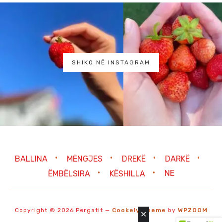
SHIKO NË INSTAGRAM
BALLINA
MËNGJES
DREKË
DARKË
ËMBËLSIRA
KËSHILLA
NE
Copyright © 2026 Pergatit
—
Cookely Theme
by
WPZOOM
✕