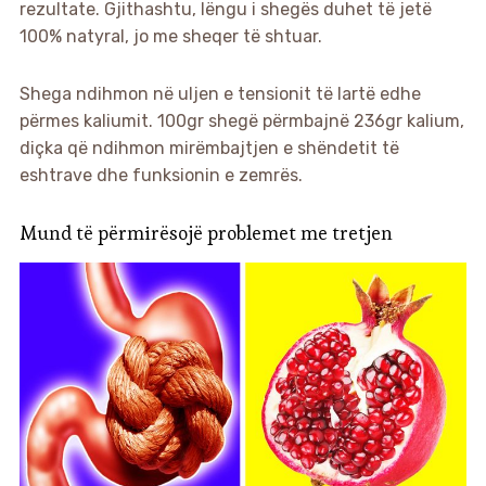
rezultate. Gjithashtu, lëngu i shegës duhet të jetë
100% natyral, jo me sheqer të shtuar.
Shega ndihmon në uljen e tensionit të lartë edhe
përmes kaliumit. 100gr shegë përmbajnë 236gr kalium,
diçka që ndihmon mirëmbajtjen e shëndetit të
eshtrave dhe funksionin e zemrës.
Mund të përmirësojë problemet me tretjen