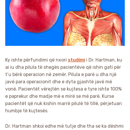
Ky ishte përfundimi që nxori
studimi
i Dr. Hartman, ku
ai iu dha pilula të shegës pacientëve që ishin gati për
t’u bërë operacion në zemër. Pilula e parë u dha një
javë para operacionit dhe e dyta gjashtë javë më
vonë. Pacientët vërejtën se kujtesa e tyre ishte 100%
e paprekur dhe madje më e mirë se më parë. Kurse
pacientët që nuk kishin marrë pilulë të tillë, përjetuan
humbje të kujtesës.
Dr. Hartman shkoi edhe më tutje dhe tha se ka dëshmi