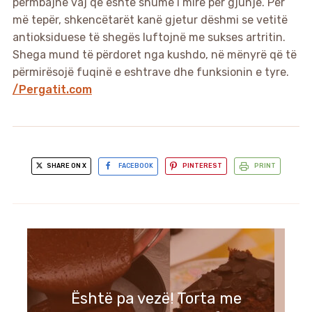
përmbajnë vaj që është shumë i mirë për gjunjë. Për
më tepër, shkencëtarët kanë gjetur dëshmi se vetitë
antioksiduese të shegës luftojnë me sukses artritin.
Shega mund të përdoret nga kushdo, në mënyrë që të
përmirësojë fuqinë e eshtrave dhe funksionin e tyre.
/Pergatit.com
SHARE ON X
FACEBOOK
PINTEREST
PRINT
Post with YouTube Video
Është pa vezë! Torta me