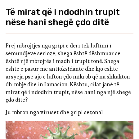
Të mirat që i ndodhin trupit
nëse hani shegë çdo ditë
Prej mbrojtjes nga gripi e deri tek luftimi i
sëmundjeve serioze, shega është dëshmuar se
është një mbrojtës i madh i trupit tonë. Shega
është e pasur me antioksidantë dhe kjo është
arsyeja pse ajo e lufton çdo mikrob që na shkakton
dhimbje dhe inflamacion. Kështu, cilat janë të
mirat që i ndodhin trupit, nëse hani nga një shegë
çdo ditë?
Ju mbron nga viruset dhe gripi sezonal