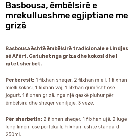
Basbousa, ëmbëlsirë e
mrekullueshme egjiptiane me
grizë
Basbousa është ëmbëlsirë tradicionale e Lindjes
së Afërt. Gatuhet nga griza dhe kokosi dhe i
qitet sherbet.
Përbërësit:
1 filxhan sheqer, 2 filxhan miell, 1 filxhan
mielli kokosi, 1 filxhan vaj, 1 filxhan qumësht ose
jogurt, 1 filxhan grizë, nga një qeskë pluhur për
ëmbëlsira dhe sheqer vaniljeje, 3 vezë.
Për sherbetin:
2 filxhan sheqer, 1 filxhan ujë, 2 lugë
lëng limoni ose portokalli. Filxhani është standard
250ml.