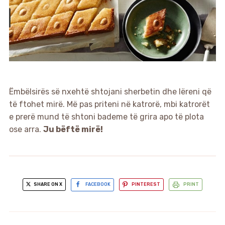
Ëmbëlsirës së nxehtë shtojani sherbetin dhe lëreni që
të ftohet mirë. Më pas priteni në katrorë, mbi katrorët
e prerë mund të shtoni bademe të grira apo të plota
ose arra.
Ju bëftë mirë!
SHARE ON X
FACEBOOK
PINTEREST
PRINT