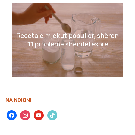
Tortë shumë e thjeshtë dhe e
gatshme për vetëm 10 minuta
Receta e mjekut popullor, shëron
11 probleme shëndetësore
NA NDIQNI
facebook
instagram
youtube
tiktok