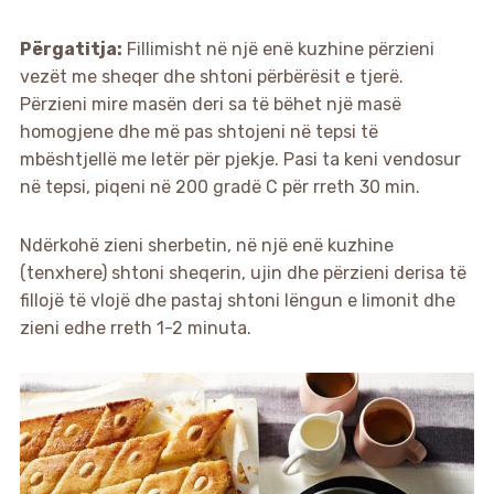
Përgatitja:
Fillimisht në një enë kuzhine përzieni
vezët me sheqer dhe shtoni përbërësit e tjerë.
Përzieni mire masën deri sa të bëhet një masë
homogjene dhe më pas shtojeni në tepsi të
mbështjellë me letër për pjekje. Pasi ta keni vendosur
në tepsi, piqeni në 200 gradë C për rreth 30 min.
Ndërkohë zieni sherbetin, në një enë kuzhine
(tenxhere) shtoni sheqerin, ujin dhe përzieni derisa të
fillojë të vlojë dhe pastaj shtoni lëngun e limonit dhe
zieni edhe rreth 1-2 minuta.