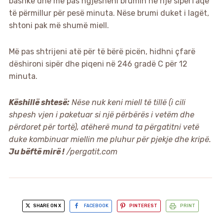
bashkë dhe më pas ngjesheni brumin në një sipërfaqe
të përmillur për pesë minuta. Nëse brumi duket i lagët,
shtoni pak më shumë miell.
Më pas shtrijeni atë për të bërë picën, hidhni çfarë
dëshironi sipër dhe piqeni në 246 gradë C për 12
minuta.
Këshillë shtesë:
Nëse nuk keni miell të tillë (i cili
shpesh vjen i paketuar si një përbërës i vetëm dhe
përdoret për tortë), atëherë mund ta përgatitni vetë
duke kombinuar miellin me pluhur për pjekje dhe kripë.
Ju bëftë mirë !
/pergatit.com
SHARE ON X
FACEBOOK
PINTEREST
PRINT