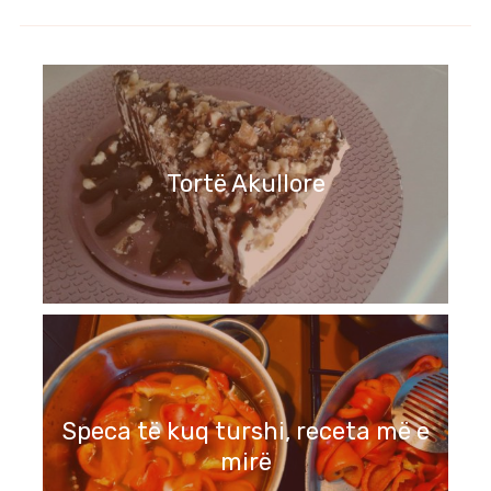
Tortë Akullore
Speca të kuq turshi, receta më e
mirë