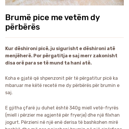
Brumë pice me vetëm dy
përbërës
Kur dëshironi picë, ju sigurisht e dëshironi atë
menjëherë. Por përgatitja e saj merr zakonisht
disa orë para se të mund ta hani atë.
Koha e gjatë që shpenzonit për të përgatitur picë ka
mbaruar me këtë recetë me dy përbërës për brumin e
saj.
E gjitha çfarë ju duhet është 340g miell vetë-fryrës
(miell i përzier me agjentë për fryerje) dhe një filxhan
jogurt. Përzieni në një enë derisa të bashkohen mirë