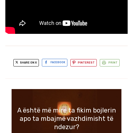
SHARE ON X
FACEBOOK
PINTEREST
PRINT
A është më mirë ta fikim bojlerin
apo ta mbajmë vazhdimisht të
ndezur?