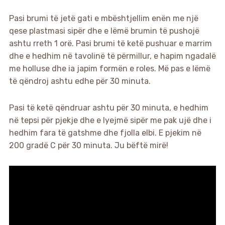
Pasi brumi të jetë gati e mbështjellim enën me një
qese plastmasi sipër dhe e lëmë brumin të pushojë
ashtu rreth 1 orë. Pasi brumi të ketë pushuar e marrim
dhe e hedhim në tavolinë të përmillur, e hapim ngadalë
me holluse dhe ia japim formën e roles. Më pas e lëmë
të qëndroj ashtu edhe për 30 minuta.
Pasi të ketë qëndruar ashtu për 30 minuta, e hedhim
në tepsi për pjekje dhe e lyejmë sipër me pak ujë dhe i
hedhim fara të gatshme dhe fjolla elbi. E pjekim në
200 gradë C për 30 minuta. Ju bëftë mirë!