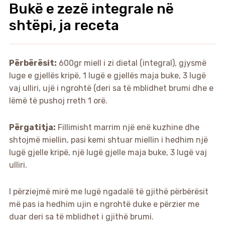
Bukë e zezë integrale në
shtëpi, ja receta
Përbërësit:
600gr miell i zi dietal (integral), gjysmë
luge e gjellës kripë, 1 lugë e gjellës maja buke, 3 lugë
vaj ulliri, ujë i ngrohtë (deri sa të mblidhet brumi dhe e
lëmë të pushoj rreth 1 orë.
Përgatitja:
Fillimisht marrim një enë kuzhine dhe
shtojmë miellin, pasi kemi shtuar miellin i hedhim një
lugë gjelle kripë, një lugë gjelle maja buke, 3 lugë vaj
ulliri.
I përziejmë mirë me lugë ngadalë të gjithë përbërësit
më pas ia hedhim ujin e ngrohtë duke e përzier me
duar deri sa të mblidhet i gjithë brumi.