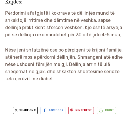
Kujdes:
Përdorimi afatgjatë i kokrrave të dëllinjës mund të
shkaktojë irritime dhe dëmtime në veshka, sepse
dëllinja praktikisht sforcon veshkën. Kjo është arsyeja
përse dëllinja rekomandohet për 30 ditë çdo 4-5 muaj.
Nëse jeni shtatzënë ose po përpiqeni të krijoni familje,
atëherë mos e përdorni dëllinjën. Shmangeni atë edhe
nëse ushqeni fëmijën me gji. Dëllinja arrin të ulë
sheqernat në gjak, dhe shkakton shqetësime serioze
tek njerëzit me diabet.
SHARE ON X
FACEBOOK
PINTEREST
PRINT