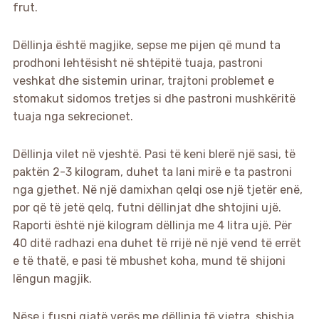
frut.
Dëllinja është magjike, sepse me pijen që mund ta
prodhoni lehtësisht në shtëpitë tuaja, pastroni
veshkat dhe sistemin urinar, trajtoni problemet e
stomakut sidomos tretjes si dhe pastroni mushkëritë
tuaja nga sekrecionet.
Dëllinja vilet në vjeshtë. Pasi të keni blerë një sasi, të
paktën 2-3 kilogram, duhet ta lani mirë e ta pastroni
nga gjethet. Në një damixhan qelqi ose një tjetër enë,
por që të jetë qelq, futni dëllinjat dhe shtojini ujë.
Raporti është një kilogram dëllinja me 4 litra ujë. Për
40 ditë radhazi ena duhet të rrijë në një vend të errët
e të thatë, e pasi të mbushet koha, mund të shijoni
lëngun magjik.
Nëse i fusni gjatë verës me dëllinja të vjetra, shishja