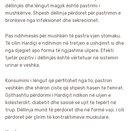
dëllinjës dhe lëngut magjik është pastrimi i
mushkërive. Shpesh dëllinja përdoret për pastrimin e
bronkeve nga infeksionet dhe sekrecionet.
Pas ndihmesës për mushkëri të pastra vjen stomaku.
Të cilin Hardiçi e ndihmon në tretjen e ushqimit si dhe
nga djegiet apo forma të ngjashme ulçere. Efekti
tjetër pozitiv i dëllinjës është vërtetuar në sistemin
urinar e veshka.
Konsumimi i lëngut që përfitohet nga to, pastron
veshkën dhe shëron ciste që shpesh hasen te femrat.
Gjithashtu përdorimi i Hardiçit ndikon në uljen e
kolesterolit, diabetit dhe sasisë së ujit të tepërt në
trup. Dëllinja mund të përdoret dhe në formë vaji, i cili
përdoret për çlirim të kontraktimeve muskulare.