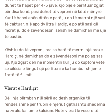
duhet të hapet për 4-5 javë. Kjo pije e përfituar zgjat
për disa kohë, pasi duhet të veproni në këtë mënyrë.
Kur të hapni enën ditën e parë ju do të merrni një sasi
të caktuar, një apo dy litra Hardiç, e po atë sasi që
morët ju do e zëvendësoni sërish në damixhan me ujë
të pastër.
Kështu do të veproni, pra sa herë të merrni një broke
Hardiç, në damixhan do e zëvendësoni me po aq sasi
uji. Kjo zgjat deri në momentin kur ju do kuptoni vetë
se cilësia e lëngut që përfitoni e ka humbur shijen e
fortë të fillimit.
Vlerat e Hardiçit
Dëllinja përmban një sërë acidesh organike të
rëndësishme për trupin e njeriut gjithashtu sheqerna
natyrale, kalium e kalcium. Ndër vlerat kryesore të