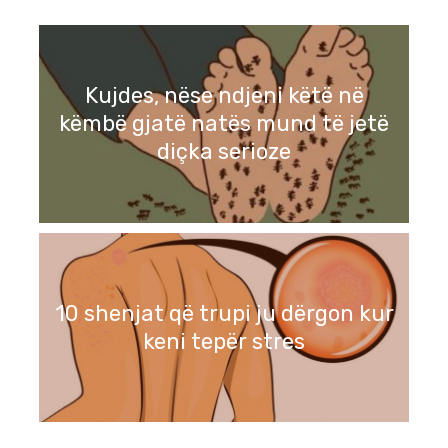
Kujdes, nëse ndjeni këtë në
këmbë gjatë natës mund të jetë
diçka serioze
10 shenjat që trupi ju dërgon kur
keni tepër stres