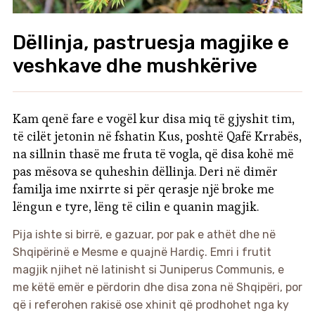
Dëllinja, pastruesja magjike e
veshkave dhe mushkërive
Kam qenë fare e vogël kur disa miq të gjyshit tim,
të cilët jetonin në fshatin Kus, poshtë Qafë Krrabës,
na sillnin thasë me fruta të vogla, që disa kohë më
pas mësova se quheshin dëllinja. Deri në dimër
familja ime nxirrte si për qerasje një broke me
lëngun e tyre, lëng të cilin e quanin magjik.
Pija ishte si birrë, e gazuar, por pak e athët dhe në
Shqipërinë e Mesme e quajnë Hardiç. Emri i frutit
magjik njihet në latinisht si Juniperus Communis, e
me këtë emër e përdorin dhe disa zona në Shqipëri, por
që i referohen rakisë ose xhinit që prodhohet nga ky