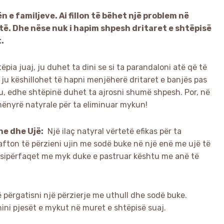
e familjeve. Ai fillon të bëhet një problem në
ë. Dhe nëse nuk i hapim shpesh dritaret e shtëpisë
.
ëpia juaj, ju duhet ta dini se si ta parandaloni atë që të
 ju këshillohet të hapni menjëherë dritaret e banjës pas
u, edhe shtëpinë duhet ta ajrosni shumë shpesh. Por, në
mënyrë natyrale për ta eliminuar mykun!
ne dhe Ujë:
Një ilaç natyral vërtetë efikas për ta
fton të përzieni ujin me sodë buke në një enë me ujë të
 sipërfaqet me myk duke e pastruar kështu me anë të
ë përgatisni një përzierje me uthull dhe sodë buke.
shini pjesët e mykut në muret e shtëpisë suaj.