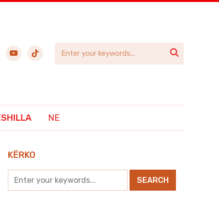
ebook
youtube
tiktok

ËSHILLA
NE
KËRKO