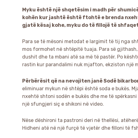
Myku është një shqetësim i madh për shumicën 
kohën kur jashtë është ftohtë e brenda nxeht
gjatë kësaj kohe, myku do të fillojë të shfaqet
Para se të mësoni metodat e largimit të tij nga sht
mos formohet në shtëpitë tuaja. Para së gjithash,
dushit dhe ta mbani atë sa më të pastër. Po kësht
rastin kur parandalimi nuk mjafton, ekziston një 
Përbërësit që na nevojiten janë Sodë bikarbo
eliminuar mykun në shtëpi është soda e bukës. Mja
nxehtë shtoni sodën e bukës dhe me të spërkasni
një sfungjeri siç e shikoni në video.
Nëse dëshironi ta pastroni deri në thellësi, atëher
Hidheni atë në një furçë të vjetër dhe filloni të f