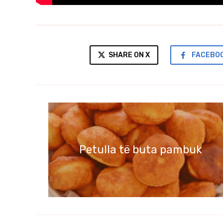
SHARE ON X
FACEBO
Petulla të buta pambuk