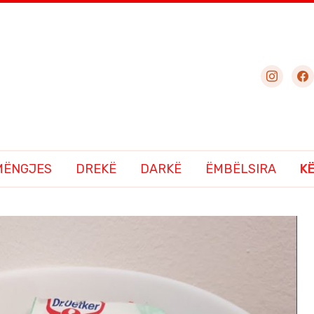
instagram
fac
MËNGJES
DREKË
DARKË
ËMBËLSIRA
K