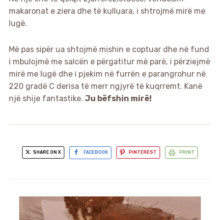
makaronat e ziera dhe të kulluara, i shtrojmë mirë me
lugë.
Më pas sipër ua shtojmë mishin e coptuar dhe në fund
i mbulojmë me salcën e përgatitur më parë, i përziejmë
mirë me lugë dhe i pjekim në furrën e parangrohur në
220 gradë C derisa të merr ngjyrë të kuqrremt. Kanë
një shije fantastike.
Ju bëfshin mirë!
SHARE ON X
FACEBOOK
PINTEREST
PRINT