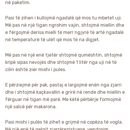
në paketim.
Pasi të zihen i kullojmë ngadalë që mos tu mbetet uji.
Më pas në një tigan ngrohim vajin, shtojmë miellin dhe
e fërgojmë derisa mielli të merr ngjyrë të artë ngadalë
në temperaturë të ulët që mos të na digjet.
Më pas në një enë tjetër shtojmë qumështin, shtojmë
kripë sipas nevojës dhe shtojmë 1 litër nga uji në të
cilin është zier mishi i pules.
E përziejmë për pak, pastaj e largojmë enën nga zjarri
dhe i shtojmë kaçkavallin e grirë në rende dhe miellin e
fërguar në tigan më parë. Me këtë përbërje formojmë
një salcë për makarona.
Pasi mishi i pulës të zihet e grijmë në copëza të vogla.
Në një enë të qelqit zjarrërezistuese, vendosim