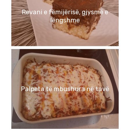
Revani e fëmijërisë, gjysmë e
lëngshme
Palpeta të mbushura në tavë