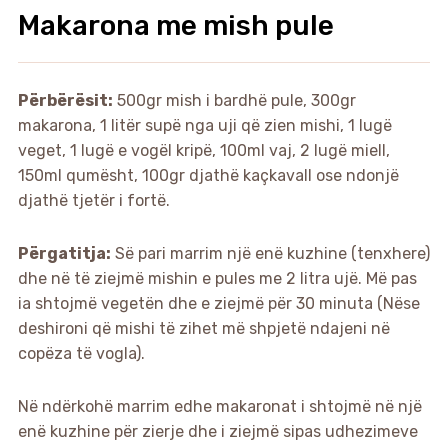
Makarona me mish pule
Përbërësit:
500gr mish i bardhë pule, 300gr
makarona, 1 litër supë nga uji që zien mishi, 1 lugë
veget, 1 lugë e vogël kripë, 100ml vaj, 2 lugë miell,
150ml qumësht, 100gr djathë kaçkavall ose ndonjë
djathë tjetër i fortë.
Përgatitja:
Së pari marrim një enë kuzhine (tenxhere)
dhe në të ziejmë mishin e pules me 2 litra ujë. Më pas
ia shtojmë vegetën dhe e ziejmë për 30 minuta (Nëse
deshironi që mishi të zihet më shpjetë ndajeni në
copëza të vogla).
Në ndërkohë marrim edhe makaronat i shtojmë në një
enë kuzhine për zierje dhe i ziejmë sipas udhezimeve