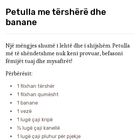
Petulla me tërshërë dhe
banane
Një mëngjes shumë i lehtë dhe i shijshëm. Petulla
më të shëndetshme nuk keni provuar, befasoni
fëmijët tuaj dhe mysafirët!
Përbërësit:
1 filxhan tërshër
1 filxhan qumësht
1 banane
1 vezë
1 lugë çaji kripë
½ lugë çaji kanellë
1 lugë çaji pluhur për pjekje