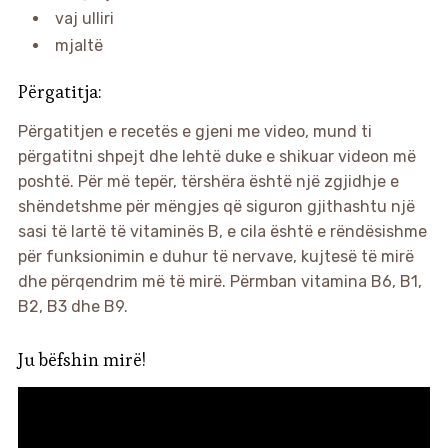
vaj ulliri
mjaltë
Përgatitja:
Përgatitjen e recetës e gjeni me video, mund ti
përgatitni shpejt dhe lehtë duke e shikuar videon më
poshtë. Për më tepër, tërshëra është një zgjidhje e
shëndetshme për mëngjes që siguron gjithashtu një
sasi të lartë të vitaminës B, e cila është e rëndësishme
për funksionimin e duhur të nervave, kujtesë të mirë
dhe përqendrim më të mirë. Përmban vitamina B6, B1,
B2, B3 dhe B9.
Ju bëfshin mirë!