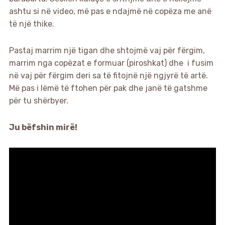
ashtu si në video, më pas e ndajmë në copëza me anë
të një thike.
Pastaj marrim një tigan dhe shtojmë vaj për fërgim,
marrim nga copëzat e formuar (piroshkat) dhe i fusim
në vaj për fërgim deri sa të fitojnë një ngjyrë të artë.
Më pas i lëmë të ftohen për pak dhe janë të gatshme
për tu shërbyer.
Ju bëfshin mirë!