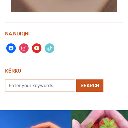
Çfarë i ndodhë trupit nëse hani
tri vezë për një javë?
NA NDIQNI
facebook
instagram
youtube
tiktok
KËRKO