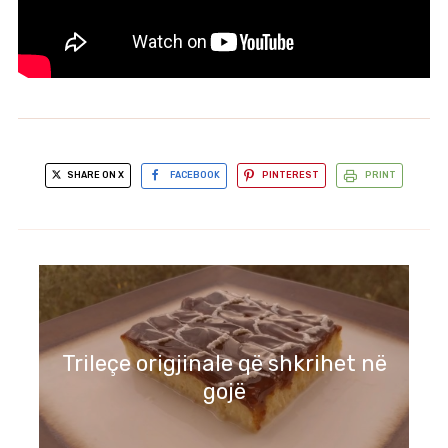
SHARE ON X
FACEBOOK
PINTEREST
PRINT
Trileçe origjinale që shkrihet në
gojë