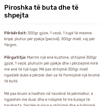
Piroshka të buta dhe të
shpejta
Përbërësit:
300gr gjize, 1 vezë, 1 lugë të mesme
kripë, pluhur për pjekje (pecivë), 300gr miell, vaj për
fërgim.
Përgatitja:
Marrim një enë kuzhine, shtojmë 300gr
gjizë, 1 vezë, pluhurin për pjekje dhe i përziejmë mirë
me anë të një luge. Më pas shtojmë 300gr miell
ngadalë duke e përzier deri sa të formojmë një brumë
të butë.
Më pas brumi e hedhim në tavolinë të përmiellur, e
ngjeshim me duar dhe e ndajmë të tre kulaçe të
barabarta. Secilën kulaçe e shtrijmë dhe e hollojmë