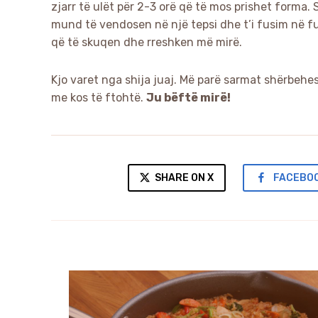
zjarr të ulët për 2-3 orë që të mos prishet forma.
mund të vendosen në një tepsi dhe t’i fusim në f
që të skuqen dhe rreshken më mirë.
Kjo varet nga shija juaj. Më parë sarmat shërbeh
me kos të ftohtë.
Ju bëftë mirë!
SHARE ON X
FACEBO