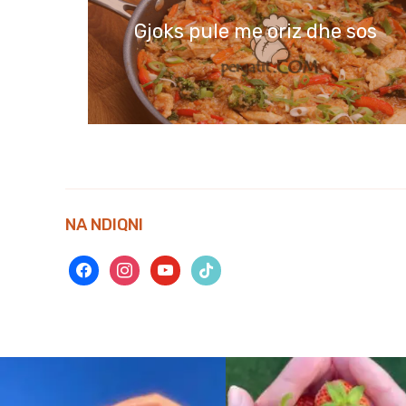
Gjoks pule me oriz dhe sos
NA NDIQNI
facebook
instagram
youtube
tiktok