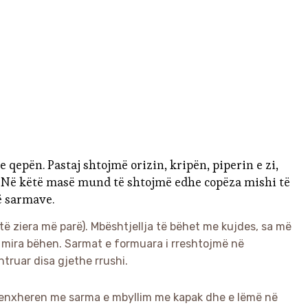
qepën. Pastaj shtojmë orizin, kripën, piperin e zi,
s. Në këtë masë mund të shtojmë edhe copëza mishi të
ë sarmave.
të ziera më parë). Mbështjellja të bëhet me kujdes, sa më
ë mira bëhen. Sarmat e formuara i rreshtojmë në
htruar disa gjethe rrushi.
Tenxheren me sarma e mbyllim me kapak dhe e lëmë në