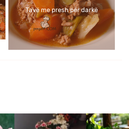
Tavë me presh për darkë