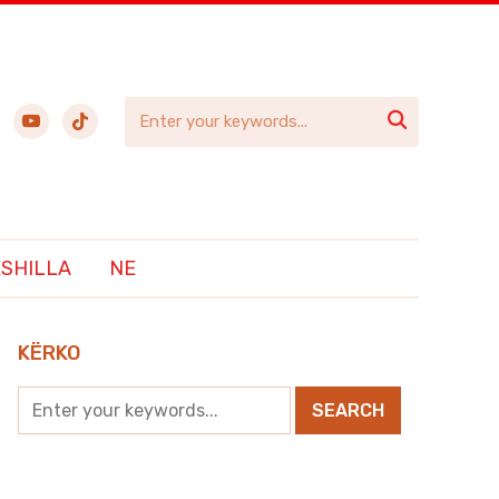
ebook
youtube
tiktok

SHILLA
NE
KËRKO