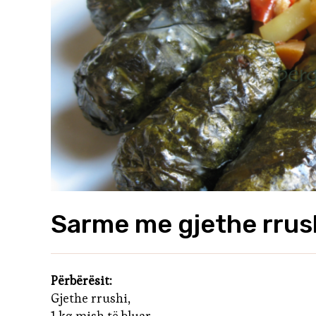
Sarme me gjethe rrus
Përbërësit:
Gjethe rrushi,
1 kg mish të bluar,