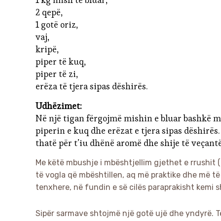
2 qepë,
1 gotë oriz,
vaj,
kripë,
piper të kuq,
piper të zi,
erëza të tjera sipas dëshirës.
Udhëzimet:
Në një tigan fërgojmë mishin e bluar bashkë me 
piperin e kuq dhe erëzat e tjera sipas dëshirë
thatë për t’iu dhënë aromë dhe shije të veçant
Me këtë mbushje i mbështjellim gjethet e rrushit (
të vogla që mbështillen, aq më praktike dhe më t
tenxhere, në fundin e së cilës paraprakisht kemi s
Sipër sarmave shtojmë një gotë ujë dhe yndyrë. 