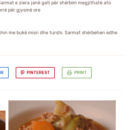
 Sarmat e ziera janë gati për shërbim megjithatë ato
urrë për gjysmë ore
eshin me bukë misri dhe turshi. Sarmat shërbehen edhe
OK
PINTEREST
PRINT