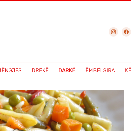
instagram
fac
MËNGJES
DREKË
DARKË
ËMBËLSIRA
KË