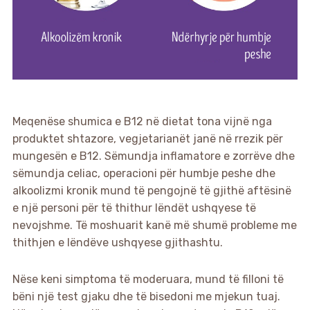
Meqenëse shumica e B12 në dietat tona vijnë nga
produktet shtazore, vegjetarianët janë në rrezik për
mungesën e B12. Sëmundja inflamatore e zorrëve dhe
sëmundja celiac, operacioni për humbje peshe dhe
alkoolizmi kronik mund të pengojnë të gjithë aftësinë
e një personi për të thithur lëndët ushqyese të
nevojshme. Të moshuarit kanë më shumë probleme me
thithjen e lëndëve ushqyese gjithashtu.
Nëse keni simptoma të moderuara, mund të filloni të
bëni një test gjaku dhe të bisedoni me mjekun tuaj.