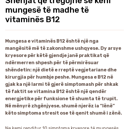
Shenjat që tregojnë se keni
mungesë të madhe të
vitaminës B12
Mungesa e vitaminës B12 është një nga
mangësitë më të zakonshme ushqyese. Dy arsye
kryesore për këtë gjendje janë praktikat që
ndërmerren shpesh për të përmirësuar
shëndetin: një dietë e rreptë vegjetariane dhe
kirurgjia për humbje peshe. Mungesa e B12 në
gjak ka një larmi të gjerë simptomash për shkak
të faktit se vitamina B12 është një qendër
energjetike për funksione të shumta të trupit.
Në mënyrë zhgënjyese, shumë njerëz ia “lënë”
këto simptoma stresit ose të qenit shumë i zënë.
Ne kemi renditur 10 simptoma kryesore të mungesës