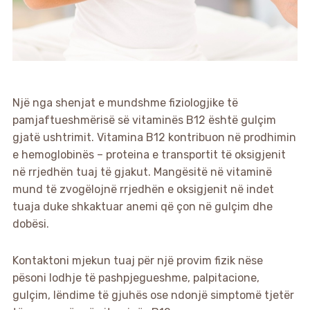
Një nga shenjat e mundshme fiziologjike të
pamjaftueshmërisë së vitaminës B12 është gulçim
gjatë ushtrimit. Vitamina B12 kontribuon në prodhimin
e hemoglobinës – proteina e transportit të oksigjenit
në rrjedhën tuaj të gjakut. Mangësitë në vitaminë
mund të zvogëlojnë rrjedhën e oksigjenit në indet
tuaja duke shkaktuar anemi që çon në gulçim dhe
dobësi.
Kontaktoni mjekun tuaj për një provim fizik nëse
pësoni lodhje të pashpjegueshme, palpitacione,
gulçim, lëndime të gjuhës ose ndonjë simptomë tjetër