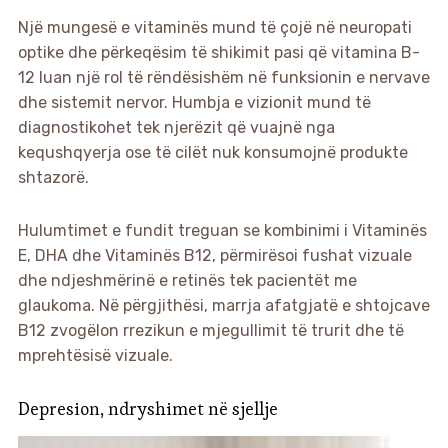
Një mungesë e vitaminës mund të çojë në neuropati
optike dhe përkeqësim të shikimit pasi që vitamina B-
12 luan një rol të rëndësishëm në funksionin e nervave
dhe sistemit nervor. Humbja e vizionit mund të
diagnostikohet tek njerëzit që vuajnë nga
kequshqyerja ose të cilët nuk konsumojnë produkte
shtazorë.
Hulumtimet e fundit treguan se kombinimi i Vitaminës
E, DHA dhe Vitaminës B12, përmirësoi fushat vizuale
dhe ndjeshmërinë e retinës tek pacientët me
glaukoma. Në përgjithësi, marrja afatgjatë e shtojcave
B12 zvogëlon rrezikun e mjegullimit të trurit dhe të
mprehtësisë vizuale.
Depresion, ndryshimet në sjellje