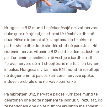
Mungesa e B12 mund të përkeqësojë qelizat nervore,
duke çuar në një ndjesi shpimi të këmbëve dhe në
duar. Nëse e injoroni atë, simptoma do të bëhet e
përhershme dhe do të shndërrohet në parestezi. Në
sistemin nervor, vitamina B12 është e domosdoshme
për formimin e mielinës, një veshje e bardhë rreth
fibrave nervore që rrit shpejtësinë me të cilën kryhen
impulse. Mungesa e vitaminës B12 mund të rezultojë
në degjenerim të palcës kurrizore, nervave optike,
indeve cerebrale dhe nervave periferikë.
Pa mbrojtjen B12, nervat e palcës kurrizore mund të
dëmtohen dhe do të ndjeheni të lodhur. Si rezultat, do
të pengoheni dhe do të humbni ekuilibrin më shpesh