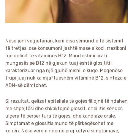
Nëse jeni vegjetarian, keni disa sëmundje të sistemit
të tretjes, ose konsumoni jashtë mase alkool, rrezikoni
një deficit të vitaminës B12. Manifestimi oral i
mungesës së B12 në gjakun tuaj është glosititi i
karakterizuar nga një gjuhë mishi, e kuqe. Meqenëse
trupi juaj nuk ka mjaftueshëm vitaminë B12, sinteza e
ADN-së dëmtohet.
Si rezultat, qelizat epiteliale të gojës fillojnë të ndahen
me shpejtësi dhe shkaktojnë glossit, cheilitis këndor,
ulçera të përsëritura të gojës, dhe kandiazë orale.
Simptomat e glossitis mund të përkeqësohet me
kohën. Nëse vëreni ndonjë prej këtyre simptomave,