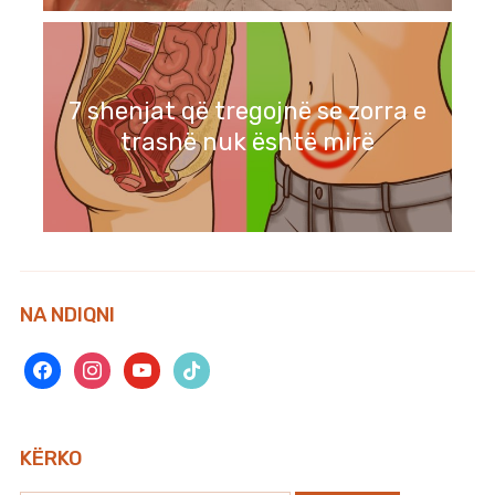
7 shenjat që tregojnë se zorra e
trashë nuk është mirë
NA NDIQNI
facebook
instagram
youtube
tiktok
KËRKO