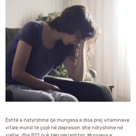
Është e natyrshme që mungesa e disa prej vitaminave
vitale mund të çojë në depresion dhe ndryshime në
sjellje, dhe B12 nuk bën përjashtim. Mungesa e