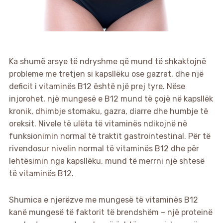
Ka shumë arsye të ndryshme që mund të shkaktojnë
probleme me tretjen si kapsllëku ose gazrat, dhe një
deficit i vitaminës B12 është një prej tyre. Nëse
injorohet, një mungesë e B12 mund të çojë në kapsllëk
kronik, dhimbje stomaku, gazra, diarre dhe humbje të
oreksit. Nivele të ulëta të vitaminës ndikojnë në
funksionimin normal të traktit gastrointestinal. Për të
rivendosur nivelin normal të vitaminës B12 dhe për
lehtësimin nga kapsllëku, mund të merrni një shtesë
të vitaminës B12.
Shumica e njerëzve me mungesë të vitaminës B12
kanë mungesë të faktorit të brendshëm – një proteinë