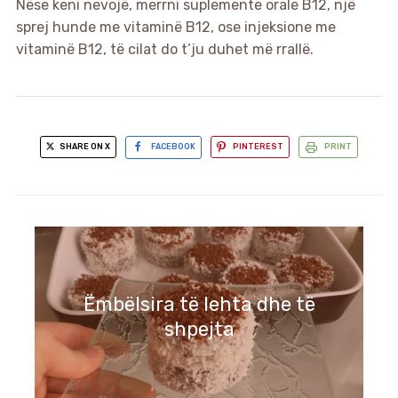
Nëse keni nevojë, merrni suplemente orale B12, një
sprej hunde me vitaminë B12, ose injeksione me
vitaminë B12, të cilat do t’ju duhet më rrallë.
SHARE ON X
FACEBOOK
PINTEREST
PRINT
Ëmbëlsira të lehta dhe të
shpejta