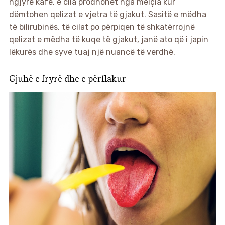
ngjyrë kafe, e cila prodhohet nga mëlçia kur
dëmtohen qelizat e vjetra të gjakut. Sasitë e mëdha
të bilirubinës, të cilat po përpiqen të shkatërrojnë
qelizat e mëdha të kuqe të gjakut, janë ato që i japin
lëkurës dhe syve tuaj një nuancë të verdhë.
Gjuhë e fryrë dhe e përflakur