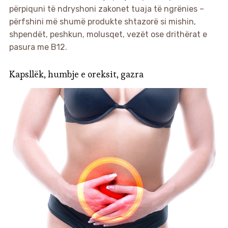
përpiquni të ndryshoni zakonet tuaja të ngrënies –
përfshini më shumë produkte shtazorë si mishin,
shpendët, peshkun, molusqet, vezët ose drithërat e
pasura me B12.
Kapsllëk, humbje e oreksit, gazra