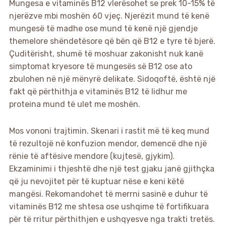
Mungesa e vitaminës B12 vlerësohet se prek 10-15% të
njerëzve mbi moshën 60 vjeç. Njerëzit mund të kenë
mungesë të madhe ose mund të kenë një gjendje
themelore shëndetësore që bën që B12 e tyre të bjerë.
Çuditërisht, shumë të moshuar zakonisht nuk kanë
simptomat kryesore të mungesës së B12 ose ato
zbulohen në një mënyrë delikate. Sidoqoftë, është një
fakt që përthithja e vitaminës B12 të lidhur me
proteina mund të ulet me moshën.
Mos vononi trajtimin. Skenari i rastit më të keq mund
të rezultojë në konfuzion mendor, demencë dhe një
rënie të aftësive mendore (kujtesë, gjykim).
Ekzaminimi i thjeshtë dhe një test gjaku janë gjithçka
që ju nevojitet për të kuptuar nëse e keni këtë
mangësi. Rekomandohet të merrni sasinë e duhur të
vitaminës B12 me shtesa ose ushqime të fortifikuara
për të rritur përthithjen e ushqyesve nga trakti tretës.