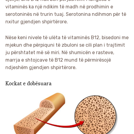
vitaminës ka një ndikim të madh në prodhimin e
serotoninës në trurin tuaj. Serotonina ndihmon për të
nxitur gjendjen shpirtërore.
Nëse keni nivele të ulëta të vitaminës B12, bisedoni me
mjekun dhe përpiquni të zbuloni se cili plan i trajtimit
ju përshtatet më së miri. Në shumicën e rasteve,
marrja e shtojcave të B12 mund të përmirësojë
ndjeshëm gjendjen shpirtërore.
Kockat e dobësuara