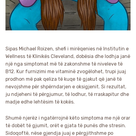
Sipas Michael Roizen, shefi i mirëqenies në Institutin e
Wellness të Klinikës Cleveland, dobësia dhe lodhja janë
një nga simptomat më të zakonshme të niveleve të
B12. Kur furnizimi me vitaminë zvogëlohet, trupi juaj
prodhon më pak qeliza të kuqe të gjakut që janë të
nevojshme për shpërndarjen e oksigjenit. Si rezultat,
ju ndjeheni të përgjumur, të lodhur, të rraskapitur dhe
madje edhe lehtësim të kokës.
Shumë njerëz i ngatërrojnë këto simptoma me një orar
të dobët të gjumit, orët e gjata të punës dhe stresin.
Sidoqoftë, nëse gjendja juaj e përgjithshme po