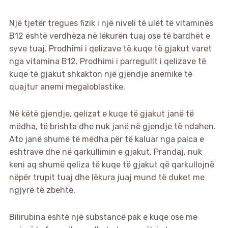
Një tjetër tregues fizik i një niveli të ulët të vitaminës
B12 është verdhëza në lëkurën tuaj ose të bardhët e
syve tuaj. Prodhimi i qelizave të kuqe të gjakut varet
nga vitamina B12. Prodhimi i parregullt i qelizave të
kuqe të gjakut shkakton një gjendje anemike të
quajtur anemi megaloblastike.
Në këtë gjendje, qelizat e kuqe të gjakut janë të
mëdha, të brishta dhe nuk janë në gjendje të ndahen.
Ato janë shumë të mëdha për të kaluar nga palca e
eshtrave dhe në qarkullimin e gjakut. Prandaj, nuk
keni aq shumë qeliza të kuqe të gjakut që qarkullojnë
nëpër trupit tuaj dhe lëkura juaj mund të duket me
ngjyrë të zbehtë.
Bilirubina është një substancë pak e kuqe ose me