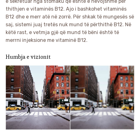
e sekretuar nga stomaku që është e nevojshme për
thithjen e vitaminës B12. Ajo i bashkohet vitaminës
B12 dhe e merr atë në zorrë. Për shkak të mungesës së
saj, sistemi juaj tretës nuk mund të përthithë B12. Në
këtë rast, e vetmja gjë që mund të bëni është të
merrni injeksione me vitaminë B12.
Humbja e vizionit