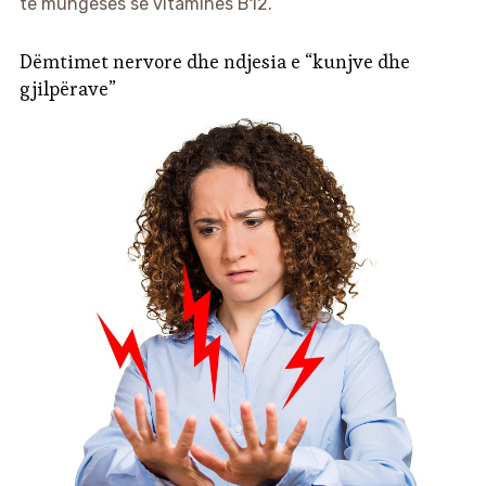
të mungesës së vitaminës B12.
Dëmtimet nervore dhe ndjesia e “kunjve dhe
gjilpërave”