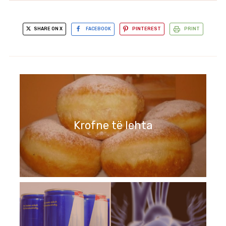
SHARE ON X
FACEBOOK
PINTEREST
PRINT
Krofne të lehta