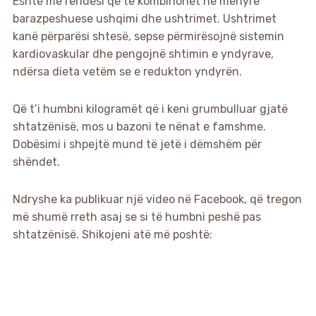
Është me rëndësi që të kombinohet në mënyrë
barazpeshuese ushqimi dhe ushtrimet. Ushtrimet
kanë përparësi shtesë, sepse përmirësojnë sistemin
kardiovaskular dhe pengojnë shtimin e yndyrave,
ndërsa dieta vetëm se e redukton yndyrën.
Që t’i humbni kilogramët që i keni grumbulluar gjatë
shtatzënisë, mos u bazoni te nënat e famshme.
Dobësimi i shpejtë mund të jetë i dëmshëm për
shëndet.
Ndryshe ka publikuar një video në Facebook, që tregon
më shumë rreth asaj se si të humbni peshë pas
shtatzënisë. Shikojeni atë më poshtë: