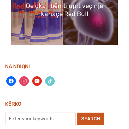
Qe çka i bën trupit veç një
kanaçe Red Bull
NA NDIQNI
facebook
instagram
youtube
tiktok
KËRKO