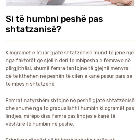
Si të humbni peshë pas
shtatzanisë?
Kilogramët e fituar gjatë shtatzënisë mund të jenë një
nga faktorët që sjellin deri te mbipesha e femrave në
përgjithësi, shumë femra tentojnë të gjejnë mënyra
që të kthehen në peshën të cilën e kanë pasur para se
të mbesin shtatzënë.
Femrat natyrshëm shtojnë në peshë gjatë shtatzënisë
dhe shumë nga to gradualisht i humbin kilogramët pas
lindjes, mirëpo disa femra pas lindjes e kanë të
vështirë të humbin në peshë.