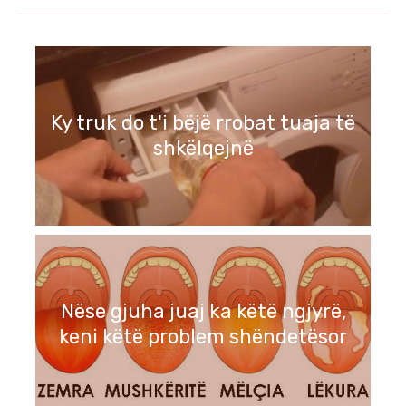
Ky truk do t'i bëjë rrobat tuaja të
shkëlqejnë
Nëse gjuha juaj ka këtë ngjyrë,
keni këtë problem shëndetësor