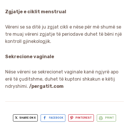
Zgjatje e ciklit menstrual
Vëreni se sa ditë ju zgjat cikli e nëse për më shumë se
tre muaj vëreni zgjatje të periodave duhet të bëni një
kontroll gjinekologjik.
Sekrecione vaginale
Nëse vëreni se sekrecionet vaginale kanë ngjyrë apo
erë të çuditshme, duhet të kuptoni shkakun e këtij
ndryshimi.
/pergatit.com
SHARE ON X
FACEBOOK
PINTEREST
PRINT