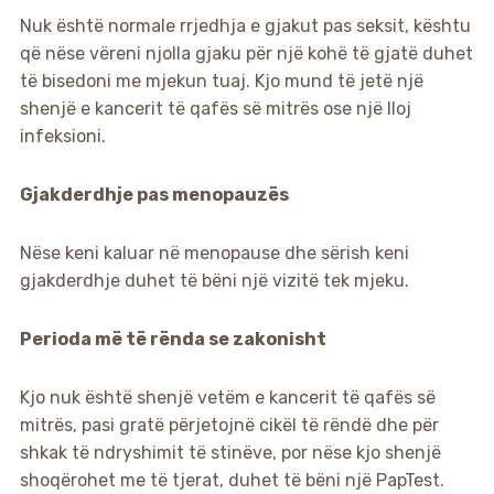
Nuk është normale rrjedhja e gjakut pas seksit, kështu
që nëse vëreni njolla gjaku për një kohë të gjatë duhet
të bisedoni me mjekun tuaj. Kjo mund të jetë një
shenjë e kancerit të qafës së mitrës ose një lloj
infeksioni.
Gjakderdhje pas menopauzës
Nëse keni kaluar në menopause dhe sërish keni
gjakderdhje duhet të bëni një vizitë tek mjeku.
Perioda më të rënda se zakonisht
Kjo nuk është shenjë vetëm e kancerit të qafës së
mitrës, pasi gratë përjetojnë cikël të rëndë dhe për
shkak të ndryshimit të stinëve, por nëse kjo shenjë
shoqërohet me të tjerat, duhet të bëni një PapTest.