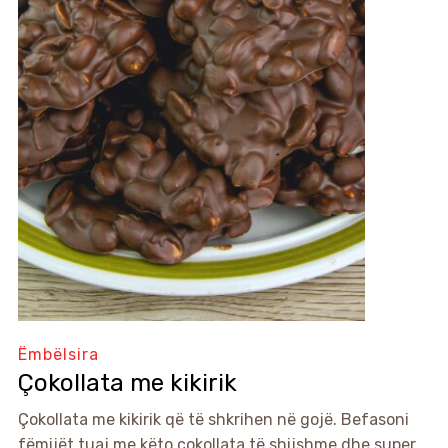
Ëmbëlsira
Çokollata me kikirik
Çokollata me kikirik që të shkrihen në gojë. Befasoni
fëmijët tuaj me këto çokollata të shijshme dhe super