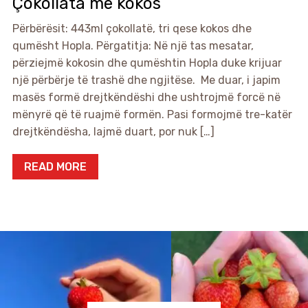
Çokollata me kokos
Përbërësit: 443ml çokollatë, tri qese kokos dhe
qumësht Hopla. Përgatitja: Në një tas mesatar,
përziejmë kokosin dhe qumështin Hopla duke krijuar
një përbërje të trashë dhe ngjitëse. Me duar, i japim
masës formë drejtkëndëshi dhe ushtrojmë forcë në
mënyrë që të ruajmë formën. Pasi formojmë tre-katër
drejtkëndësha, lajmë duart, por nuk […]
READ MORE