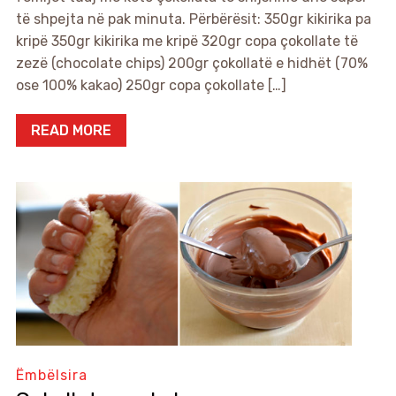
të shpejta në pak minuta. Përbërësit: 350gr kikirika pa
kripë 350gr kikirika me kripë 320gr copa çokollate të
zezë (chocolate chips) 200gr çokollatë e hidhët (70%
ose 100% kakao) 250gr copa çokollate […]
READ MORE
Ëmbëlsira