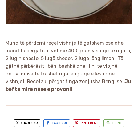
Mund të përdorni reçel vishnje të gatshëm ose dhe
mund ta përgatitni vet me 400 gram vishnje të ngrira,
2 lug nisheste, 5 lugë sheqer, 2 lugë lëng limoni. Të
gjithë përbërësit i bëni bashkë dhe i lini të vlojnë
derisa masa të trashet nga lengu që e lëshojnë
vishnjet. Receta u përgatit nga zonjusha Benglise.
Ju
bëftë mirë nëse e provoni!
SHARE ON X
FACEBOOK
PINTEREST
PRINT