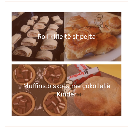
Roll kifle të shpejta
Muffins biskota me çokollatë
Kinder