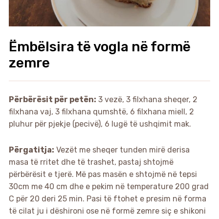
Ëmbëlsira të vogla në formë
zemre
Përbërësit për petën:
3 vezë, 3 filxhana sheqer, 2
filxhana vaj, 3 filxhana qumshtë, 6 filxhana miell, 2
pluhur për pjekje (pecivë), 6 lugë të ushqimit mak.
Përgatitja:
Vezët me sheqer tunden mirë derisa
masa të rritet dhe të trashet, pastaj shtojmë
përbërësit e tjerë. Më pas masën e shtojmë në tepsi
30cm me 40 cm dhe e pekim në temperature 200 grad
C për 20 deri 25 min. Pasi të ftohet e presim në forma
të cilat ju i dëshironi ose në formë zemre siç e shikoni