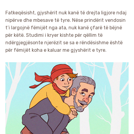
Fatkeqësisht, gjyshërit nuk kanë të drejta ligjore ndaj
nipërve dhe mbesave të tyre. Nëse prindërit vendosin
t’i largojnë fëmijët nga ata, nuk kanë çfarë të bëjnë
për këtë. Studimi i kryer kishte për qëllim të
ndërgjegjësonte njerëzit se sa e rëndësishme është
për fëmijët koha e kaluar me gjyshërit e tyre.