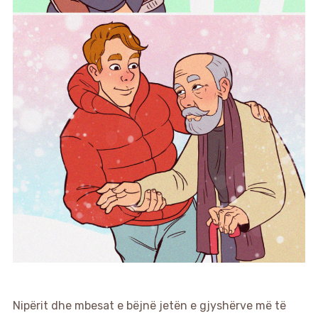
Nipërit dhe mbesat e bëjnë jetën e gjyshërve më të