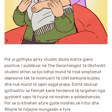
Por jo gjithçka që ky studim zbuloi kishte gjëra
pozitive. I publikuar në The Gerontologist të Oksfordit,
studimi shton se kjo lidhje mund të rrisë simptomat
depresive tek të moshuarit të cilët kërkojnë kujdes
dhe nuk mund të japin asgjë prapa. Është zbuluar
gjithashtu se fëmijët kanë tendencë të largohen nga
gjyshërit sapo të hyjnë në moshën e adoleshencës.
Por se iu kthehen atyre gjatë moshës së rritur dhe
fillojnë të ndjejnë mungesën e tyre.