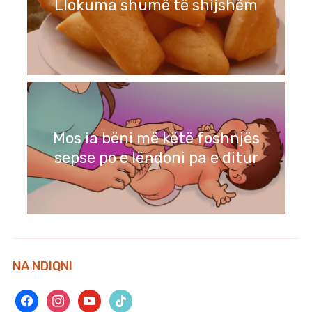
Llokuma shumë të shijshëm
Mos ia bëni më këtë foshnjës
sepse po e lëndoni pa e ditur
NA NDIQNI
facebook
instagram
youtube
tiktok