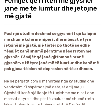
Fëmijët që rriten me gjyshër
janë më të lumtur dhe jetojnë
më gjatë
Pasi një studim dëshmoi se gjyshërit që kalojnë
më shumë kohë me nipërit dhe mbesat e tyre
jetojnë më gjatë, një tjetër po thotë se edhe
fëmijët kanë shumë përfitime nëse rriten me
gjyshër. Fëmijët që janë gjithmonë pranë
gjyshërve të tyre janë më të lumtur dhe kanë më
pak gjasa të bien në depresion në të ardhmen.
Ne në pergatit.com u mahnitëm nga ky studim dhe
vendosëm t’i shpërndajmë detajet e tij me ju.
Gjyshërit kanë një lidhje të fuqishme me nipat dhe
mbesat e tyre – dhe për të zbuluar më shumë rreth
kësaj, hulumtuesit e Universitetit të Oksfordit