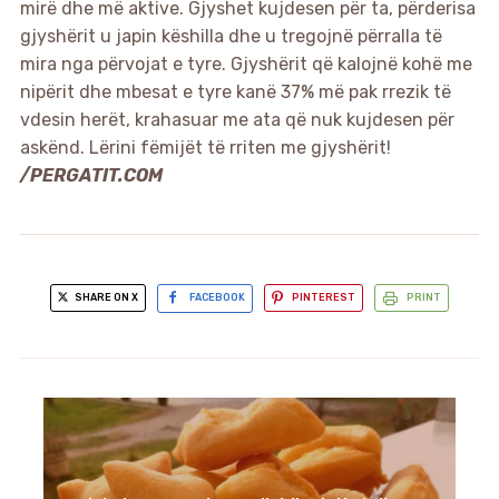
mirë dhe më aktive. Gjyshet kujdesen për ta, përderisa
gjyshërit u japin këshilla dhe u tregojnë përralla të
mira nga përvojat e tyre. Gjyshërit që kalojnë kohë me
nipërit dhe mbesat e tyre kanë 37% më pak rrezik të
vdesin herët, krahasuar me ata që nuk kujdesen për
askënd. Lërini fëmijët të rriten me gjyshërit!
/PERGATIT.COM
SHARE ON X
FACEBOOK
PINTEREST
PRINT