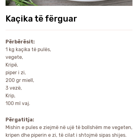
Kaçika të fërguar
Përbërësit:
1 kg kaçika të pulës,
vegete,
Kripë,
piper i zi,
200 gr miell,
3 vezë,
Krip,
100 ml vaj.
Përgatitja:
Mishin e pules e ziejmë në ujë të bollshëm me vegeten,
kripen dhe piperin e zi, të cilat i shtojmë sipas shijes.