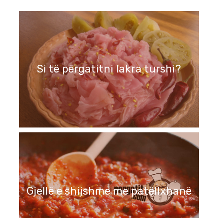
Si të përgatitni lakra turshi?
Gjellë e shijshme me patëllxhanë