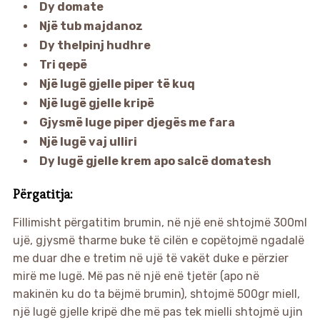
Dy domate
Një tub majdanoz
Dy thelpinj hudhre
Tri qepë
Një lugë gjelle piper të kuq
Një lugë gjelle kripë
Gjysmë luge piper djegës me fara
Një lugë vaj ulliri
Dy lugë gjelle krem apo salcë domatesh
Përgatitja:
Fillimisht përgatitim brumin, në një enë shtojmë 300ml
ujë, gjysmë tharme buke të cilën e copëtojmë ngadalë
me duar dhe e tretim në ujë të vakët duke e përzier
mirë me lugë. Më pas në një enë tjetër (apo në
makinën ku do ta bëjmë brumin), shtojmë 500gr miell,
një lugë gjelle kripë dhe më pas tek mielli shtojmë ujin