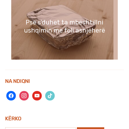
Pse s’duhet ta mbështillni
ushqimin me foli asnjëherë
NA NDIQNI
facebook
instagram
youtube
tiktok
KËRKO