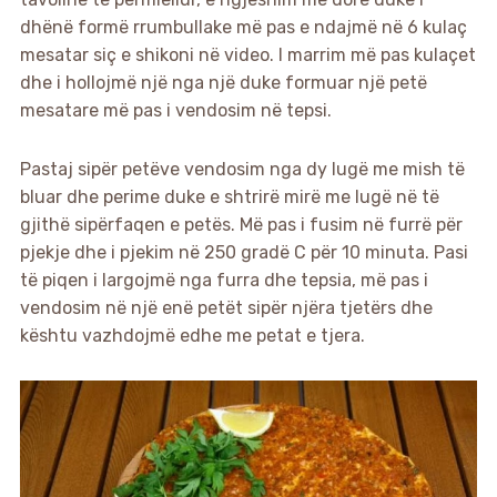
dhënë formë rrumbullake më pas e ndajmë në 6 kulaç
mesatar siç e shikoni në video. I marrim më pas kulaçet
dhe i hollojmë një nga një duke formuar një petë
mesatare më pas i vendosim në tepsi.
Pastaj sipër petëve vendosim nga dy lugë me mish të
bluar dhe perime duke e shtrirë mirë me lugë në të
gjithë sipërfaqen e petës. Më pas i fusim në furrë për
pjekje dhe i pjekim në 250 gradë C për 10 minuta. Pasi
të piqen i largojmë nga furra dhe tepsia, më pas i
vendosim në një enë petët sipër njëra tjetërs dhe
kështu vazhdojmë edhe me petat e tjera.