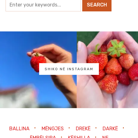
SHIKO NË INSTAGRAM
BALLINA
MËNGJES
DREKË
DARKË
ËMBËLSIRA
KËSHILLA
NE