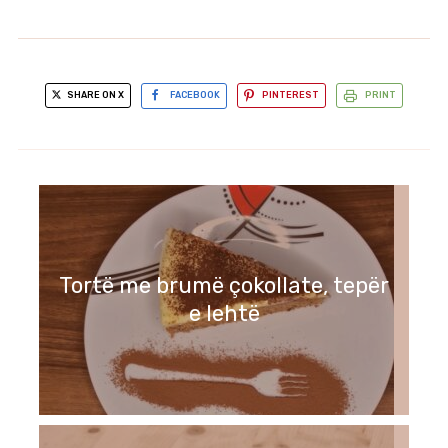
SHARE ON X
FACEBOOK
PINTEREST
PRINT
Tortë me brumë çokollate, tepër
e lehtë