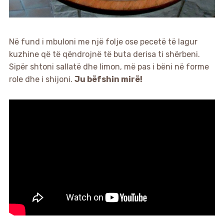
Në fund i mbuloni me një folje ose pecetë të lagur
kuzhine që të qëndrojnë të buta derisa ti shërbeni.
Sipër shtoni sallatë dhe limon, më pas i bëni në forme
role dhe i shijoni.
Ju bëfshin mirë!