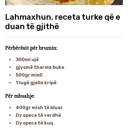
Lahmaxhun, receta turke që e
duan të gjithë
Përbërësit për brumin:
300ml ujë
gjysmë tharme buke
500gr miell
1 lugë gjelle kripë
Për mbushje:
400gr mish të bluar
Dy speca të verdhë
Dy speca të kuq