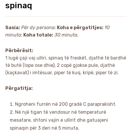
spinaq
Sasia:
Për dy persona;
Koha e përgatitjes:
10
minuta;
Koha totale:
30 minuta.
Përbërësit:
1 lugë çaji vaj ulliri, spinaq të freskët, djathë të bardhë
të butë (lope ose dhie), 2 copë gjokse pule, djathë
(kaçkavall) i imtësuar, piper të kuq, kripë, piper të zi.
Përgatitja:
Ngroheni furrën në 200 gradë C paraprakisht.
Në një tigan të vendosur në temperaturë
mesatare, shtoni vajin e ullirit dhe gatuajeni
spinaqin për 3 deri në 5 minuta.