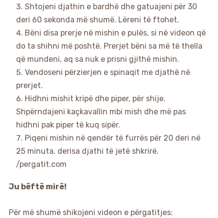
Shtojeni djathin e bardhë dhe gatuajeni për 30
deri 60 sekonda më shumë. Lëreni të ftohet.
Bëni disa prerje në mishin e pulës, si në videon që
do ta shihni më poshtë. Prerjet bëni sa më të thella
që mundeni, aq sa nuk e prisni gjithë mishin.
Vendoseni përzierjen e spinaqit me djathë në
prerjet.
Hidhni mishit kripë dhe piper, për shije.
Shpërndajeni kaçkavallin mbi mish dhe më pas
hidhni pak piper të kuq sipër.
Piqeni mishin në qendër të furrës për 20 deri në
25 minuta, derisa djathi të jetë shkrirë.
/pergatit.com
Ju bëftë mirë!
Për më shumë shikojeni videon e përgatitjes: