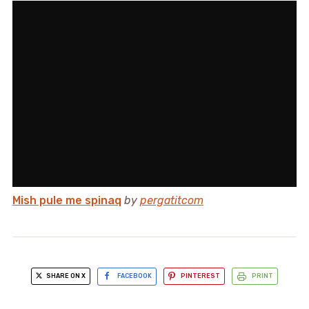
Mish pule me spinaq
by
pergatitcom
SHARE ON X
FACEBOOK
PINTEREST
PRINT