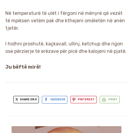
Në temperaturë të ulët i fërgoni në mënyrë që vezët
të mpiksen vetëm pak dhe kthejeni omëletën në anën
tjetër.
I hidhni proshutë, kaçkavall, ullinj, ketchup dhe rigon
ose përzierje të erëzave për picë dhe kalojeni në pjatë.
Ju bëftë mirë!
SHARE ON X
FACEBOOK
PINTEREST
PRINT