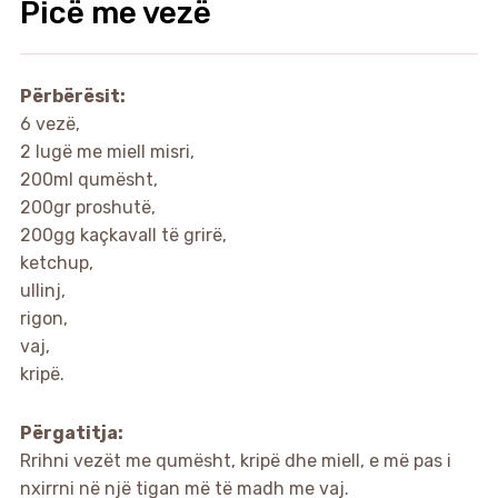
Picë me vezë
Përbërësit:
6 vezë,
2 lugë me miell misri,
200ml qumësht,
200gr proshutë,
200gg kaçkavall të grirë,
ketchup,
ullinj,
rigon,
vaj,
kripë.
Përgatitja:
Rrihni vezët me qumësht, kripë dhe miell, e më pas i
nxirrni në një tigan më të madh me vaj.