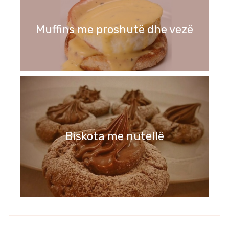
Muffins me proshutë dhe vezë
Biskota me nutellë