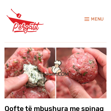
MENU
Qofte të mbushura me spinaq