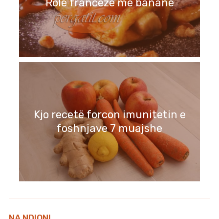
Role franceze me banane
Kjo recetë forcon imunitetin e
foshnjave 7 muajshe
NA NDIQNI