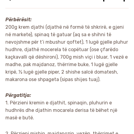
Përbërësit:
200g krem djathi (djathë në formë të shkrirë, e gjeni
në markete), spinaq të gatuar (aq sa e shihni të
nevojshme për t’i mbushur qoftet), 1 lugë gjelle pluhur
hudhre, djathë mocerela të copëtuar (ose çfarëdo
kaçkavalli që dëshironi), 700g mish viçi i bluar, 1 vezë e
madhe, pak majdanoz, thërrime buke, 1 lugë gjelle
kripë, ½ lugë gjelle piper, 2 shishe salcë domatesh,
makarona ose shpageta (sipas shijes tuaj).
Përgatitja:
1. Përzieni kremin e djathit, spinaqin, pluhurin e
hudhrës dhe djathin mocarela derisa të bëhet një
masë e butë.
2. Përzieni mishin, majdanozin, vezën, thërrimet e