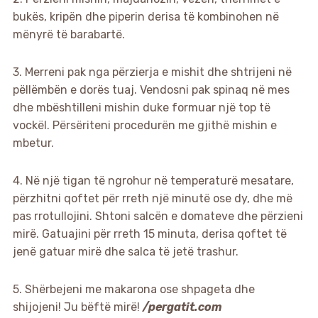
bukës, kripën dhe piperin derisa të kombinohen në
mënyrë të barabartë.
3. Merreni pak nga përzierja e mishit dhe shtrijeni në
pëllëmbën e dorës tuaj. Vendosni pak spinaq në mes
dhe mbështilleni mishin duke formuar një top të
vockël. Përsëriteni procedurën me gjithë mishin e
mbetur.
4. Në një tigan të ngrohur në temperaturë mesatare,
përzhitni qoftet për rreth një minutë ose dy, dhe më
pas rrotullojini. Shtoni salcën e domateve dhe përzieni
mirë. Gatuajini për rreth 15 minuta, derisa qoftet të
jenë gatuar mirë dhe salca të jetë trashur.
5. Shërbejeni me makarona ose shpageta dhe
shijojeni! Ju bëftë mirë!
/pergatit.com