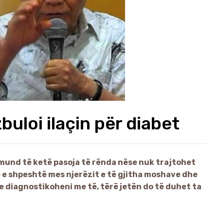
buloi ilaçin për diabet
 mund të ketë pasoja të rënda nëse nuk trajtohet
 e shpeshtë mes njerëzit e të gjitha moshave dhe
se diagnostikoheni me të, tërë jetën do të duhet ta