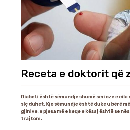
Receta e doktorit që z
Diabeti është sëmundje shumë serioze e cila
siç duhet. Kjo sëmundje është duke u bërë më
gjinive, e pjesa më e keqe e kësaj është se në
trajtoni.