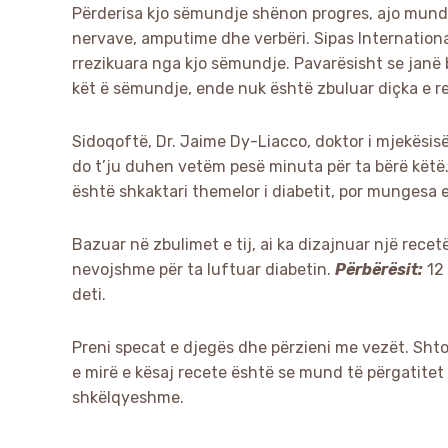
Përderisa kjo sëmundje shënon progres, ajo mund
nervave, amputime dhe verbëri. Sipas Internationa
rrezikuara nga kjo sëmundje. Pavarësisht se janë 
kët ë sëmundje, ende nuk është zbuluar diçka e re 
Sidoqoftë, Dr. Jaime Dy-Liacco, doktor i mjekësis
do t’ju duhen vetëm pesë minuta për ta bërë këtë. 
është shkaktari themelor i diabetit, por mungesa 
Bazuar në zbulimet e tij, ai ka dizajnuar një rece
nevojshme për ta luftuar diabetin.
Përbërësit:
12 
deti.
Preni specat e djegës dhe përzieni me vezët. Shto
e mirë e kësaj recete është se mund të përgatitet
shkëlqyeshme.