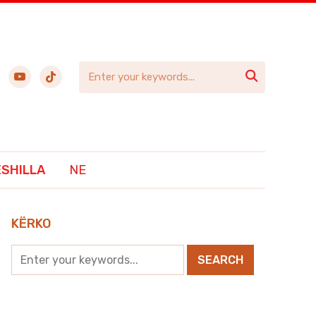
ebook
youtube
tiktok

ËSHILLA
NE
KËRKO