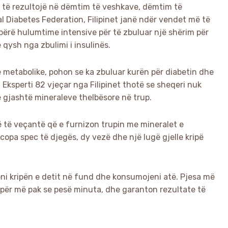
 të rezultojë në dëmtim të veshkave, dëmtim të
l Diabetes Federation, Filipinet janë ndër vendet më të
bërë hulumtime intensive për të zbuluar një shërim për
qysh nga zbulimi i insulinës.
ë metabolike, pohon se ka zbuluar kurën për diabetin dhe
Eksperti 82 vjeçar nga Filipinet thotë se sheqeri nuk
e gjashtë mineraleve thelbësore në trup.
të të veçantë që e furnizon trupin me mineralet e
copa spec të djegës, dy vezë dhe një lugë gjelle kripë
ni kripën e detit në fund dhe konsumojeni atë. Pjesa më
 për më pak se pesë minuta, dhe garanton rezultate të