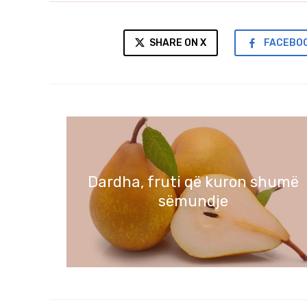
SHARE ON X
FACEBO
Dardha, fruti që kuron shumë
sëmundje