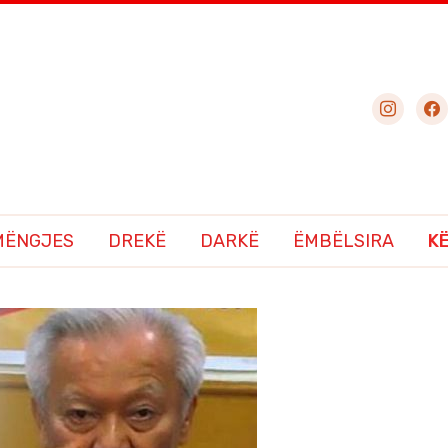
instagram
fac
MËNGJES
DREKË
DARKË
ËMBËLSIRA
K