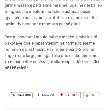
gjithë masën e përziejmë mirë me lugë, në një kallep
të ngusht të mbuluar me folie plastmasi qesim
gjysmën e masës me biskotat, e shtrijmë mirë dhe i
qesim dy bananet e mbetura për së gjati.
Pastaj bananet i mbulojmë me masën e mbetur të
biskotave dhe e mbështjellim në formë roleje me
ndihmën e plastmasit. Pasi e lëmë për 1-2 orë në
frigorifer e largojmë nga folia dhe e mbulojmë me
krem pana dhe copëza çokollate sipas dëshirës.
Ju
bëftë mirë!
SHARE ON X
FACEBOOK
PINTEREST
PRINT