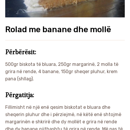
Rolad me banane dhe mollë
Përbërësit:
500gr biskota të bluara, 250gr margarinë, 2 molla të
grira në rende, 4 banane, 150gr sheqer pluhur, krem
pana (shllag).
Përgatitja:
Fillimisht në një enë qesim biskotat e bluara dhe
sheqerin pluhur dhe i përziejmë, në këtë enë shtojmë
margarinën e shkrirë dhe dy mollët e grira në rende
dhe dy banane gjithashtu të grira në rende. Më pas të