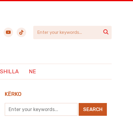
ebook
youtube
tiktok

SHILLA
NE
KËRKO