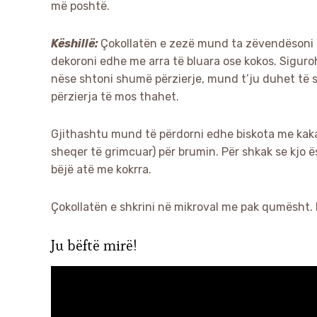
më poshtë.
Këshillë:
Çokollatën e zezë mund ta zëvendësoni e
dekoroni edhe me arra të bluara ose kokos. Sigurohu
nëse shtoni shumë përzierje, mund t’ju duhet të 
përzierja të mos thahet.
Gjithashtu mund të përdorni edhe biskota me kaka
sheqer të grimcuar) për brumin. Për shkak se kjo ë
bëjë atë me kokrra.
Çokollatën e shkrini në mikroval me pak qumësht. Ro
Ju bëftë mirë!