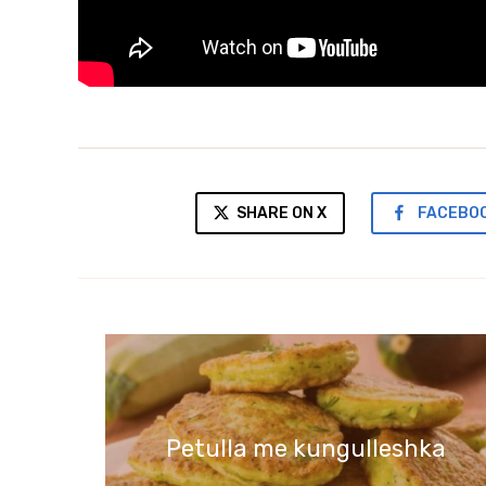
SHARE ON X
FACEBO
Petulla me kungulleshka