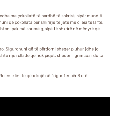
dhe me çokollatë të bardhë të shkrirë, sipër mund ti
ni që çokollata për shkrirje të jetë me cilësi të lartë,
shtoni pak më shumë gjalpë të shkrirë në mënyrë që
o. Sigurohuni që të përdorni sheqer pluhur (dhe jo
shtë një rolladë që nuk piqet, sheqeri i grimcuar do ta
len e lini të qëndrojë në frigorifer për 3 orë.