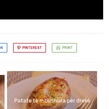
OK
PINTEREST
PRINT
Patate të mbushura për drekë