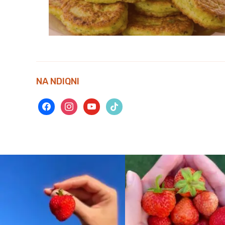
NA NDIQNI
facebook
instagram
youtube
tiktok