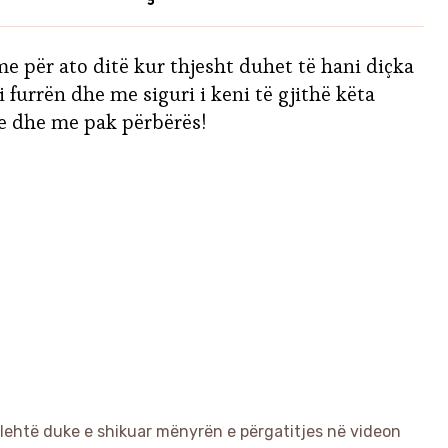
e për ato ditë kur thjesht duhet të hani diçka
 furrën dhe me siguri i keni të gjithë këta
me dhe me pak përbërës!
 lehtë duke e shikuar mënyrën e përgatitjes në videon