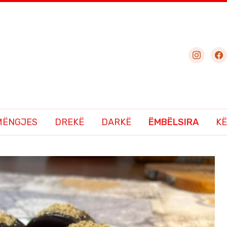
instagram
fac
MËNGJES
DREKË
DARKË
ËMBËLSIRA
KË