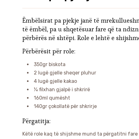
Ëmbëlsirat pa pjekje janë të mrekullueshm
të ëmbël, pa u shqetësuar fare që ta ndizni
përbërës në shtëpi. Role e lehtë e shijsh
Përbërësit për role:
350gr biskota
2 lugë gjelle sheqer pluhur
4 lugë gjelle kakao
¼ filxhan gjalpë i shkrirë
160ml qumësht
140gr çokollatë për shkrirje
Përgatitja:
Këtë role kaq të shijshme mund ta përgatitni fare