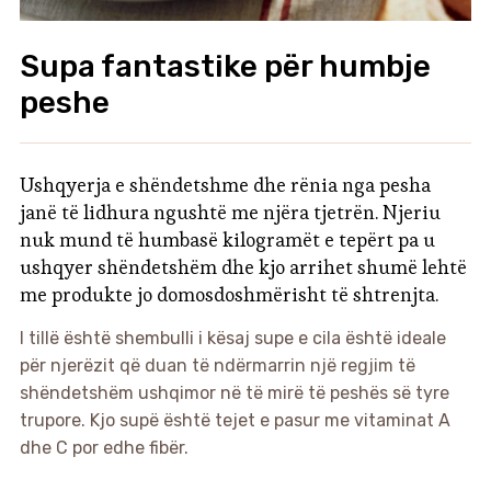
Supa fantastike për humbje
peshe
Ushqyerja e shëndetshme dhe rënia nga pesha
janë të lidhura ngushtë me njëra tjetrën. Njeriu
nuk mund të humbasë kilogramët e tepërt pa u
ushqyer shëndetshëm dhe kjo arrihet shumë lehtë
me produkte jo domosdoshmërisht të shtrenjta.
I tillë është shembulli i kësaj supe e cila është ideale
për njerëzit që duan të ndërmarrin një regjim të
shëndetshëm ushqimor në të mirë të peshës së tyre
trupore. Kjo supë është tejet e pasur me vitaminat A
dhe C por edhe fibër.