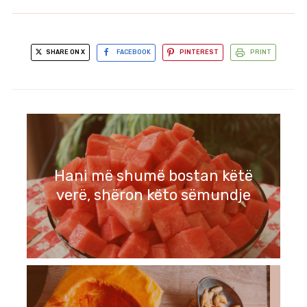
SHARE ON X
FACEBOOK
PINTEREST
PRINT
Hani më shumë bostan këtë
verë, shëron këto sëmundje