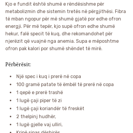
Kjo e fundit është shumë e rëndësishme për
metabolizmin dhe sistemin tretës në përgjithësi. Fibra
të mban ngopur për më shumë gjatë por edhe ofron
energji. Për më tepër, kjo supë ofron edhe shumë
hekur, falë specit të kuq, dhe rekomandohet për
njerëzit që vuajnë nga anemia. Supa e mëposhtme
ofron pak kalori por shumë shëndet të mirë.
Përbërësit:
Një spec i kuq i prerë në copa
100 gramë patate të ëmbël të prerë në copa
1 qepë e prerë trashë
1 lugë çaji piper të zi
1 lugë çaji koriandër të freskët
2 thelpinj hudhër,
1 lugë gjelle vaj ulliri,
Kripë sipas dëshirës,