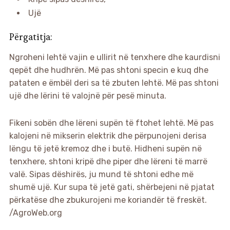
Ujë
Përgatitja:
Ngroheni lehtë vajin e ullirit në tenxhere dhe kaurdisni
qepët dhe hudhrën. Më pas shtoni specin e kuq dhe
pataten e ëmbël deri sa të zbuten lehtë. Më pas shtoni
ujë dhe lërini të valojnë për pesë minuta.
Fikeni sobën dhe lëreni supën të ftohet lehtë. Më pas
kalojeni në mikserin elektrik dhe përpunojeni derisa
lëngu të jetë kremoz dhe i butë. Hidheni supën në
tenxhere, shtoni kripë dhe piper dhe lëreni të marrë
valë. Sipas dëshirës, ju mund të shtoni edhe më
shumë ujë. Kur supa të jetë gati, shërbejeni në pjatat
përkatëse dhe zbukurojeni me koriandër të freskët.
/AgroWeb.org