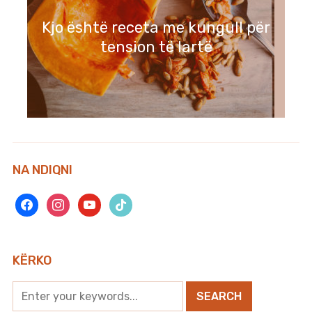
Kjo është receta me kungull për
tension të lartë
NA NDIQNI
facebook
instagram
youtube
tiktok
KËRKO