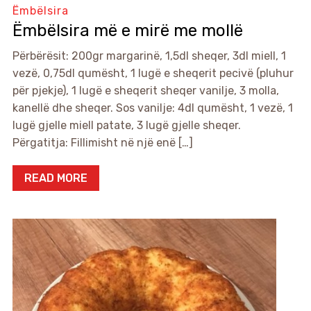
Ëmbëlsira
Ëmbëlsira më e mirë me mollë
Përbërësit: 200gr margarinë, 1,5dl sheqer, 3dl miell, 1
vezë, 0,75dl qumësht, 1 lugë e sheqerit pecivë (pluhur
për pjekje), 1 lugë e sheqerit sheqer vanilje, 3 molla,
kanellë dhe sheqer. Sos vanilje: 4dl qumësht, 1 vezë, 1
lugë gjelle miell patate, 3 lugë gjelle sheqer.
Përgatitja: Fillimisht në një enë […]
READ MORE