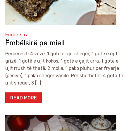
Ëmbëlsira
Ëmbëlsirë pa miell
Përbërësit: 4 vezë, 1 gotë e ujit sheqer, 1 gotë e ujit
grizë, 1 gotë e ujit kokos, 1 gotë e çajit arra, 1 gotë e
ujit rrush të thatë, 2 molla, 1 pako pluhur për fryerje
(pecivë), 1 pako sheqer vanile. Për sherbetin: 4 gota të
ujit sheqer, 3 […]
READ MORE