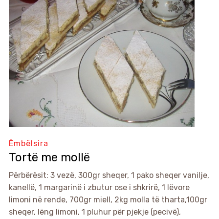
Ëmbëlsira
Tortë me mollë
Përbërësit: 3 vezë, 300gr sheqer, 1 pako sheqer vanilje,
kanellë, 1 margarinë i zbutur ose i shkrirë, 1 lëvore
limoni në rende, 700gr miell, 2kg molla të tharta,100gr
sheqer, lëng limoni, 1 pluhur për pjekje (pecivë),