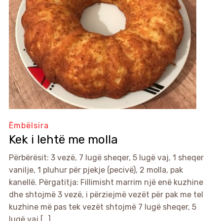
Ëmbëlsira
Kek i lehtë me molla
Përbërësit: 3 vezë, 7 lugë sheqer, 5 lugë vaj, 1 sheqer
vanilje, 1 pluhur për pjekje (pecivë), 2 molla, pak
kanellë. Përgatitja: Fillimisht marrim një enë kuzhine
dhe shtojmë 3 vezë, i përziejmë vezët për pak me tel
kuzhine më pas tek vezët shtojmë 7 lugë sheqer, 5
lugë vaj […]