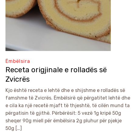
Ëmbëlsira
Receta origjinale e rolladës së
Zvicrës
Kjo është receta e lehtë dhe e shijshme e rolladës së
famshme të Zvicrës. Ëmbëlsirë që përgatitet lehtë dhe
e cila ka një recetë mjaft të thjeshtë, të cilën mund ta
përgatisin të gjithë. Përbërësit: 5 vezë 1g kripë 50g
sheqer 90g miell për ëmbëlsira 2g pluhur për pjekje
50g […]