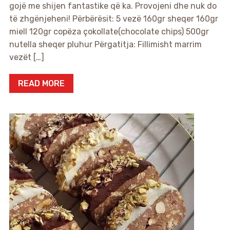
gojë me shijen fantastike që ka. Provojeni dhe nuk do
të zhgënjeheni! Përbërësit: 5 vezë 160gr sheqer 160gr
miell 120gr copëza çokollate(chocolate chips) 500gr
nutella sheqer pluhur Përgatitja: Fillimisht marrim
vezët […]
READ MORE