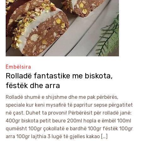
Ëmbëlsira
Rolladë fantastike me biskota,
fëstëk dhe arra
Rolladë shumë e shijshme dhe me pak përbërës,
speciale kur keni mysafirë të papritur sepse përgatitet
në çast. Duhet ta provoni! Përbërësit për rolladë janë:
400gr biskota petit beure 200ml hopla e ëmbël 100ml
qumësht 100gr çokollatë e bardhë 100gr fëstëk 100gr
arra 100gr lajthia 3 lugë të gjelles kakao […]