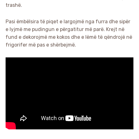
trashë.
Pasi ëmbëlsira të piqet e largojmë nga furra dhe sipër
e lyjmë me pudingun e përgatitur më parë. Krejt në
fund e dekorojmë me kokos dhe e lëmë të qëndrojë në
frigorifer më pas e shërbejmë.