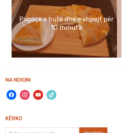
Pogaçe e butë dhe e shpejt për
10 minuta
NA NDIQNI
facebook
instagram
youtube
tiktok
KËRKO