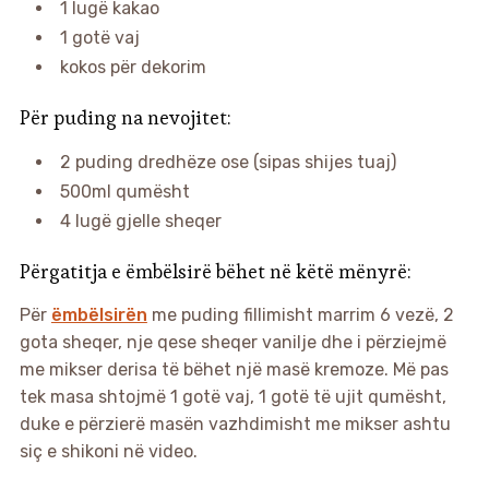
1 lugë kakao
1 gotë vaj
kokos për dekorim
Për puding na nevojitet:
2 puding dredhëze ose (sipas shijes tuaj)
500ml qumësht
4 lugë gjelle sheqer
Përgatitja e ëmbëlsirë bëhet në këtë mënyrë:
Për
ëmbëlsirën
me puding fillimisht marrim 6 vezë, 2
gota sheqer, nje qese sheqer vanilje dhe i përziejmë
me mikser derisa të bëhet një masë kremoze. Më pas
tek masa shtojmë 1 gotë vaj, 1 gotë të ujit qumësht,
duke e përzierë masën vazhdimisht me mikser ashtu
siç e shikoni në video.