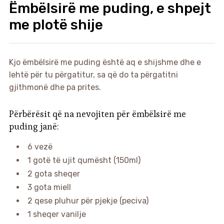
Ëmbëlsirë me puding, e shpejt
me plotë shije
Kjo ëmbëlsirë me puding është aq e shijshme dhe e
lehtë për tu përgatitur, sa që do ta përgatitni
gjithmonë dhe pa prites.
Përbërësit që na nevojiten për ëmbëlsirë me
puding janë:
6 vezë
1 gotë të ujit qumësht (150ml)
2 gota sheqer
3 gota miell
2 qese pluhur për pjekje (peciva)
1 sheqer vanilje