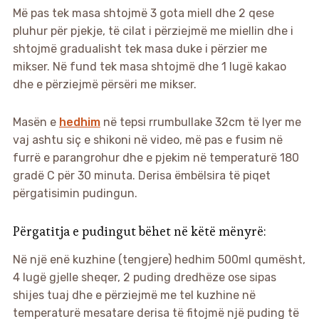
Më pas tek masa shtojmë 3 gota miell dhe 2 qese
pluhur për pjekje, të cilat i përziejmë me miellin dhe i
shtojmë gradualisht tek masa duke i përzier me
mikser. Në fund tek masa shtojmë dhe 1 lugë kakao
dhe e përziejmë përsëri me mikser.
Masën e
hedhim
në tepsi rrumbullake 32cm të lyer me
vaj ashtu siç e shikoni në video, më pas e fusim në
furrë e parangrohur dhe e pjekim në temperaturë 180
gradë C për 30 minuta. Derisa ëmbëlsira të piqet
përgatisimin pudingun.
Përgatitja e pudingut bëhet në këtë mënyrë:
Në një enë kuzhine (tengjere) hedhim 500ml qumësht,
4 lugë gjelle sheqer, 2 puding dredhëze ose sipas
shijes tuaj dhe e përziejmë me tel kuzhine në
temperaturë mesatare derisa të fitojmë një puding të