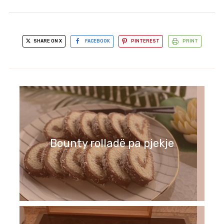
SHARE ON X
FACEBOOK
PINTEREST
PRINT
Bounty rolladë pa pjekje