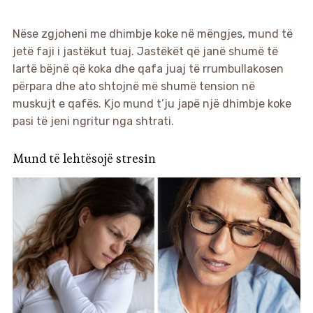
Nëse zgjoheni me dhimbje koke në mëngjes, mund të
jetë faji i jastëkut tuaj. Jastëkët që janë shumë të
lartë bëjnë që koka dhe qafa juaj të rrumbullakosen
përpara dhe ato shtojnë më shumë tension në
muskujt e qafës. Kjo mund t’ju japë një dhimbje koke
pasi të jeni ngritur nga shtrati.
Mund të lehtësojë stresin