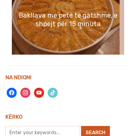
Bakllava me petë të gatshme, e
shpejt për 15 minuta
NA NDIQNI
facebook
instagram
youtube
tiktok
KËRKO