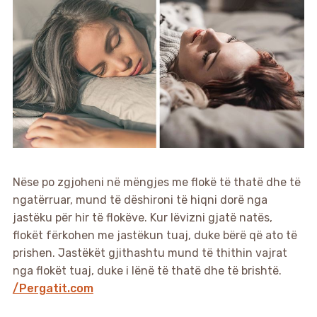
Nëse po zgjoheni në mëngjes me flokë të thatë dhe të
ngatërruar, mund të dëshironi të hiqni dorë nga
jastëku për hir të flokëve. Kur lëvizni gjatë natës,
flokët fërkohen me jastëkun tuaj, duke bërë që ato të
prishen. Jastëkët gjithashtu mund të thithin vajrat
nga flokët tuaj, duke i lënë të thatë dhe të brishtë.
/Pergatit.com