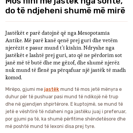
Mos flini me jastëk nga sonte,
do të ndjeheni shumë më mirë
Jastëkët e parë datojnë që nga Mesopotamia
Antike. Më parë kanë qenë prej guri dhe vetëm
njerëzit e pasur mund t’i kishin. Ndryshe nga
jastëkët e lashtë prej guri, ato që ne përdorim sot
janë më të butë dhe me gëzof, dhe shumë njerëz
nuk mund të flenë pa përqafuar një jastëk të madh
komod.
Mirëpo, gjumi me
jastëk
mund të mos jetë mënyra e
duhur për të pushuar pasi mund të ndikojë në trup
dhe në gjendjen shpirtërore. E kuptojmë, se mund të
jetë e vështirë të ndaheni nga jastëku juaj i preferuar,
por gjumi pa të, ka shumë përfitime shëndetësore dhe
më poshtë mund të lexoni disa prej tyre.