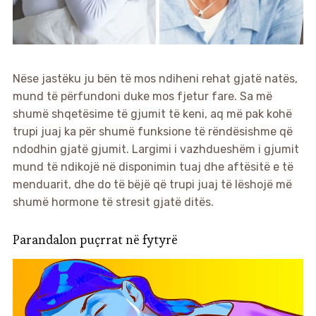
Nëse jastëku ju bën të mos ndiheni rehat gjatë natës,
mund të përfundoni duke mos fjetur fare. Sa më
shumë shqetësime të gjumit të keni, aq më pak kohë
trupi juaj ka për shumë funksione të rëndësishme që
ndodhin gjatë gjumit. Largimi i vazhdueshëm i gjumit
mund të ndikojë në disponimin tuaj dhe aftësitë e të
menduarit, dhe do të bëjë që trupi juaj të lëshojë më
shumë hormone të stresit gjatë ditës.
Parandalon puçrrat në fytyrë