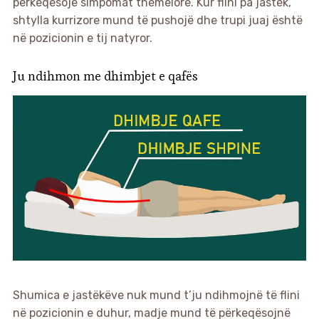
përkeqësojë simpomat themelore. Kur flini pa jastëk,
shtylla kurrizore mund të pushojë dhe trupi juaj është
në pozicionin e tij natyror.
Ju ndihmon me dhimbjet e qafës
Shumica e jastëkëve nuk mund t’ju ndihmojnë të flini
në pozicionin e duhur, madje mund të përkeqësojnë