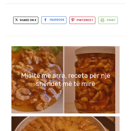
SHARE ON X
FACEBOOK
PINTEREST
PRINT
Mjaltë me arra, receta për një
shëndet më të mirë