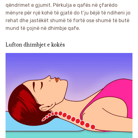
qëndrimet e gjumit. Përkulja e qafës në çfarëdo
mënyre për një kohë të gjatë do t’ju bëjë të ndiheni jo
rehat dhe jastëkët shumë të fortë ose shumë të butë
mund të çojnë në dhimbje qafe.
Lufton dhimbjet e kokës