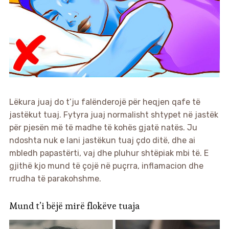
Lëkura juaj do t’ju falënderojë për heqjen qafe të
jastëkut tuaj. Fytyra juaj normalisht shtypet në jastëk
për pjesën më të madhe të kohës gjatë natës. Ju
ndoshta nuk e lani jastëkun tuaj çdo ditë, dhe ai
mbledh papastërti, vaj dhe pluhur shtëpiak mbi të. E
gjithë kjo mund të çojë në puçrra, inflamacion dhe
rrudha të parakohshme.
Mund t’i bëjë mirë flokëve tuaja