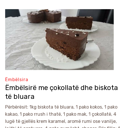
Ëmbëlsira
Ëmbëlsirë me çokollatë dhe biskota
të bluara
Përbërësit: 1kg biskota të bluara, 1 pako kokos, 1 pako
kakao, 1 pako rrush i thatë, 1 pako mak, 1 çokollatë, 4
lugë të gjellës krem karamel, aromë rumi ose vanilje,