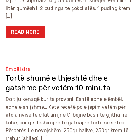
lajthi të coptuara, 4 gota qumësht, sheqer. Për fillin: 1
litër qumësht, 2 pudinga të çokollatës, 1 puding krem
[…]
READ MORE
Ëmbëlsira
Tortë shumë e thjeshtë dhe e
gatshme për vetëm 10 minuta
Do t’ju kënaqë kur ta provoni. Është edhe e ëmbël,
edhe e shijshme… Këtë recetë po e japim vetëm për
ato amvise të cilat arrijnë t’i bëjnë bash të gjitha në
kohë, por që dëshirojnë të gatuajnë tortë në shtëpi.
Përbërësit e nevojshëm: 250gr hallvë, 250gr krem të
rrahur (shllag), […]