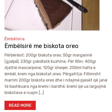
Ëmbëlsira
Ëmbëlsirë me biskota oreo
Përbërësit: 200gr biskota oreo, 50gr margarinë
(gjalpë), 230gr çokollatë kuzhine. Për fillin: 400gr
djathë mascarpone, 120gr sheqer, 200ml halta e
ëmbël, krem nga biskotat oreo. Përgatitja: Fillimisht
marrim 200gr biskota oreo dhe i ndajmë pjesët që janë
të bashkuara nga kremi i bardhë, kremi që ua largojmë
biskotave e ruajm […]
READ MORE