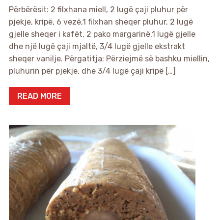
Përbërësit: 2 filxhana miell, 2 lugë çaji pluhur për
pjekje, kripë, 6 vezë,1 filxhan sheqer pluhur, 2 lugë
gjelle sheqer i kafët, 2 pako margarinë,1 lugë gjelle
dhe një lugë çaji mjaltë, 3/4 lugë gjelle ekstrakt
sheqer vanilje. Përgatitja: Përziejmë së bashku miellin,
pluhurin për pjekje, dhe 3/4 lugë çaji kripë […]
READ MORE