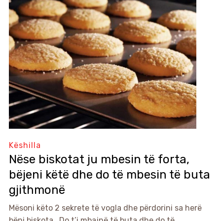
Këshilla
Nëse biskotat ju mbesin të forta,
bëjeni këtë dhe do të mbesin të buta
gjithmonë
Mësoni këto 2 sekrete të vogla dhe përdorini sa herë
bëni biskota . Do t’i mbajnë të buta dhe do të