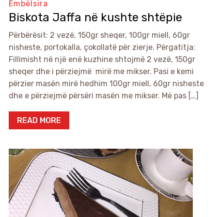
Ëmbëlsira
Biskota Jaffa në kushte shtëpie
Përbërësit: 2 vezë, 150gr sheqer, 100gr miell, 60gr
nisheste, portokalla, çokollatë për zierje. Përgatitja:
Fillimisht në një enë kuzhine shtojmë 2 vezë, 150gr
sheqer dhe i përziejmë mirë me mikser. Pasi e kemi
përzier masën mirë hedhim 100gr miell, 60gr nisheste
dhe e përziejmë përsëri masën me mikser. Më pas […]
READ MORE