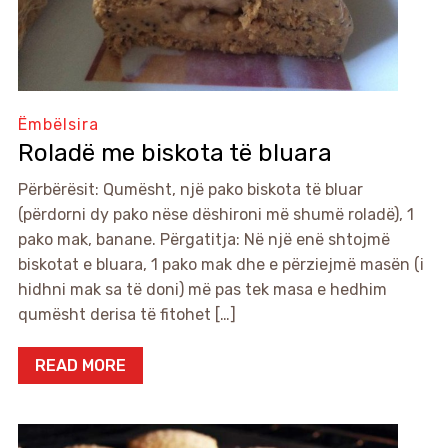
Ëmbëlsira
Roladë me biskota të bluara
Përbërësit: Qumësht, një pako biskota të bluar
(përdorni dy pako nëse dëshironi më shumë roladë), 1
pako mak, banane. Përgatitja: Në një enë shtojmë
biskotat e bluara, 1 pako mak dhe e përziejmë masën (i
hidhni mak sa të doni) më pas tek masa e hedhim
qumësht derisa të fitohet […]
READ MORE