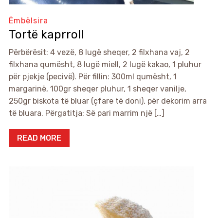
Ëmbëlsira
Tortë kaprroll
Përbërësit: 4 vezë, 8 lugë sheqer, 2 filxhana vaj, 2
filxhana qumësht, 8 lugë miell, 2 lugë kakao, 1 pluhur
për pjekje (pecivë). Për fillin: 300ml qumësht, 1
margarinë, 100gr sheqer pluhur, 1 sheqer vanilje,
250gr biskota të bluar (çfare të doni), për dekorim arra
të bluara. Përgatitja: Së pari marrim një […]
READ MORE