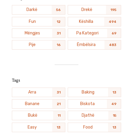
Darkë
Drekë
56
195
Fun
Këshilla
12
494
Mëngjes
Pa Kategori
31
69
Pije
Ëmbëlsira
16
483
Tags
Arra
Baking
31
13
Banane
Biskota
21
49
Bukë
Djathë
11
15
Easy
Food
13
13