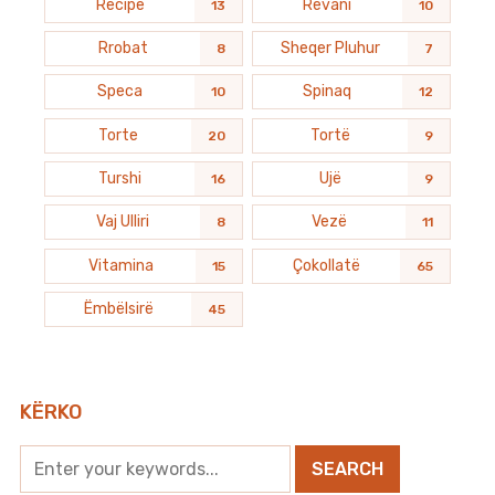
Recipe
Revani
13
10
Rrobat
Sheqer Pluhur
8
7
Speca
Spinaq
10
12
Torte
Tortë
20
9
Turshi
Ujë
16
9
Vaj Ulliri
Vezë
8
11
Vitamina
Çokollatë
15
65
Ëmbëlsirë
45
KËRKO