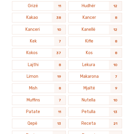
Grizë
Hudhër
11
12
Kakao
Kancer
38
8
Kanceri
Kanellë
10
12
Kek
Kifle
7
8
Kokos
Kos
37
8
Lajthi
Lekura
8
10
Limon
Makarona
19
7
Mish
Mjaltë
8
9
Muffins
Nutella
7
10
Patate
Petulla
11
13
Qepë
Receta
13
21